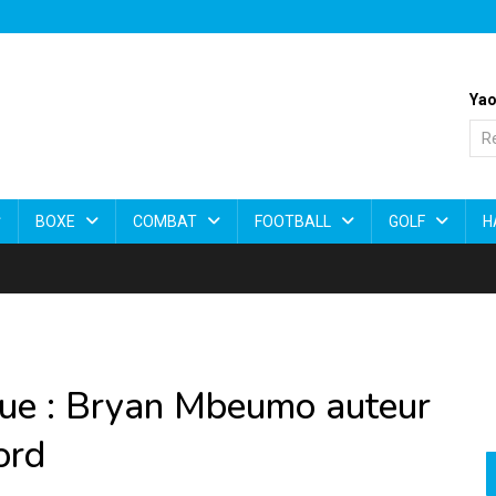
Yao
BOXE
COMBAT
FOOTBALL
GOLF
H
ue : Bryan Mbeumo auteur
ord