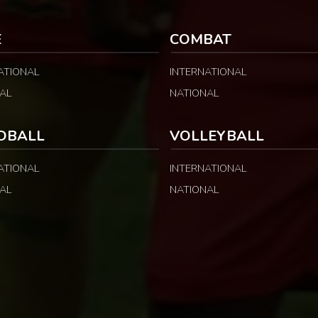
le contrôle des
PUBLICITÉ Selon les informations
relayées par Allez Les Lions, […]
E
COMBAT
ATIONAL
INTERNATIONAL
AL
NATIONAL
DBALL
VOLLEYBALL
ATIONAL
INTERNATIONAL
AL
NATIONAL