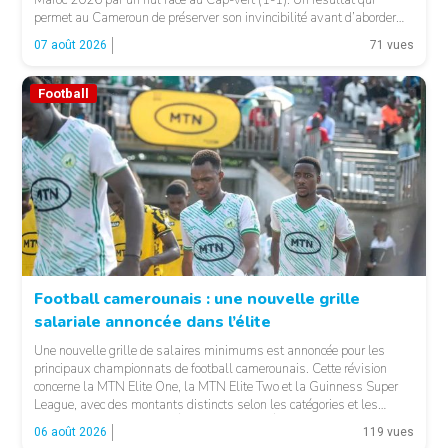
Maroc 2026 par un nul face au Cap-Vert (1-1). Un résultat qui
permet au Cameroun de préserver son invincibilité avant d’aborder
les choses sérieuses. Les Camerounaises ont rapidement pris le
07 août 2026
71 vues
contrôle des opérations […]
Football
Football camerounais : une nouvelle grille
salariale annoncée dans l’élite
© Fecafoot
Une nouvelle grille de salaires minimums est annoncée pour les
principaux championnats de football camerounais. Cette révision
concerne la MTN Elite One, la MTN Elite Two et la Guinness Super
League, avec des montants distincts selon les catégories et les
fonctions. LA SUITE APRÈS LA PUBLICITÉ Selon les informations
06 août 2026
119 vues
relayées par Allez Les Lions, […]