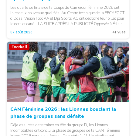
Les quarts de finale de la Coupe du Cameroun féminine 2026 ont
livré deux nouveaux qualifiés. Au Centre technique de la FECAFOOT
d’Odza, Vision Foot AA et Dja Sports AC ont décroché leur billet pour
le dernier carré. LA SUITE APRÈS LA PUBLICITÉ Opposée à Éclair
FF, Vision Foot a dû patienter jusqu’à la […]
07 août 2026
41 vues
Football
CAN Féminine 2026 : les Lionnes bouclent la
phase de groupes sans défaite
© Fecafoot
Déjà assurées de terminer en tête du groupe D, les Lionnes
Indomptables ont conclu la phase de groupes de la CAN Féminine