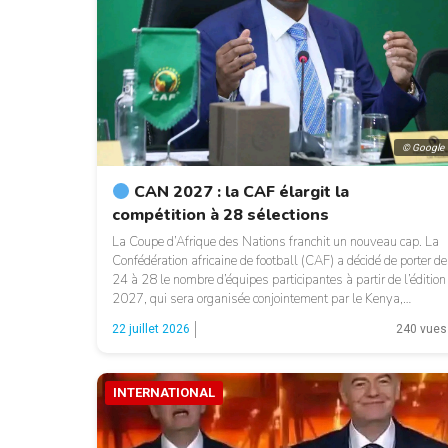
© Google
CAN 2027 : la CAF élargit la
compétition à 28 sélections
La Coupe d’Afrique des Nations franchit un nouveau cap. La
Confédération africaine de football (CAF) a décidé de porter de
24 à 28 le nombre d’équipes participantes à partir de l’édition
2027, qui sera organisée conjointement par le Kenya,
l’Ouganda et la Tanzanie. Cette réforme, annoncée par le
22 juillet 2026
240 vues
président de la CAF, Patrice Motsepe, […]
INTERNATIONAL