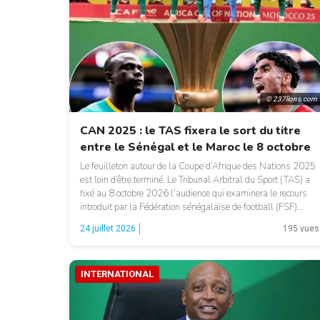
© 237lions.com
CAN 2025 : le TAS fixera le sort du titre
entre le Sénégal et le Maroc le 8 octobre
Le feuilleton autour de la Coupe d’Afrique des Nations 2025
est loin d’être terminé. Le Tribunal Arbitral du Sport (TAS) a
fixé au 8 octobre 2026 l’audience qui examinera le recours
introduit par la Fédération sénégalaise de football (FSF)
contre la Confédération africaine de football (CAF) et la
24 juillet 2026
195 vues
Fédération royale marocaine de football (FRMF). L’audience
[…]
INTERNATIONAL