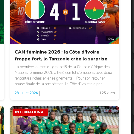
© CI
CAN féminine 2026 : la Côte d’Ivoire
frappe fort, la Tanzanie crée la surprise
La première journée du groupe B de la Coupe d’Afrique des
Nations féminine 2026 a livré son lot d’émotions avec deux
rencontres riches en enseignements. Pour son retour en
phase finale de la compétition, la Côte d’Ivoire n’a pas
manqué ses débuts. Les Éléphantes se sont imposées avec
28 juillet 2026
125 vues
autorité 4-1 face au Burkina Faso, […]
INTERNATIONAL