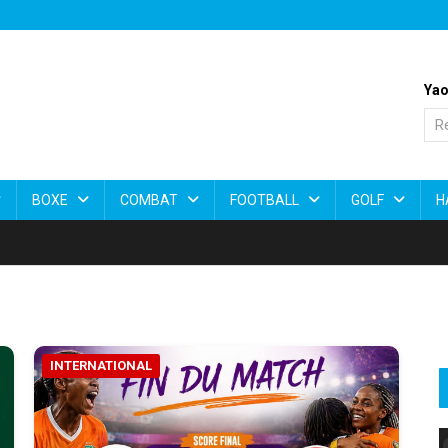
Yao
BOXE
COMBAT
FOOTBALL
GOLF
H
INTERNATIONAL