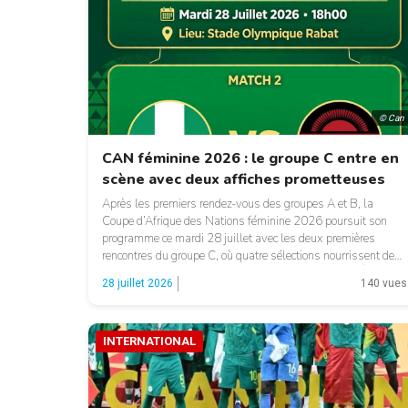
© Can
CAN féminine 2026 : le groupe C entre en
scène avec deux affiches prometteuses
Après les premiers rendez-vous des groupes A et B, la
Coupe d’Afrique des Nations féminine 2026 poursuit son
programme ce mardi 28 juillet avec les deux premières
rencontres du groupe C, où quatre sélections nourrissent de
solides ambitions. En ouverture, la Zambie défiera l’Égypte
28 juillet 2026
140 vues
dans un duel qui s’annonce déterminant pour la course à la
[…]
INTERNATIONAL