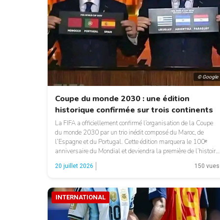
© Google
Coupe du monde 2030 : une édition
historique confirmée sur trois continents
La FIFA a officiellement confirmé l’organisation de la Coupe
du monde 2030 par un trio inédit composé du Maroc, de
l’Espagne et du Portugal. Cette édition marquera le 100ᵉ
anniversaire du Mondial et deviendra la première de l’histoire
à se dérouler sur trois continents et dans six pays. Pour
20 juillet 2026
150 vues
célébrer le centenaire de la […]
INTERNATIONAL