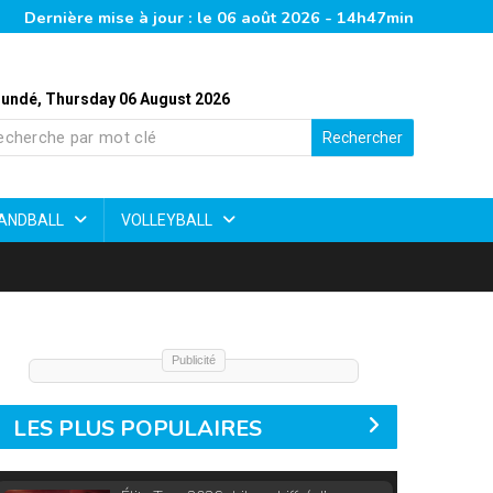
Dernière mise à jour : le 06 août 2026 - 14h47min
undé, Thursday 06 August 2026
Rechercher
ANDBALL
VOLLEYBALL
Publicité
LES PLUS POPULAIRES
Élite Two 2026 : bilan chiffré d’une
première journée animée.
900 vues