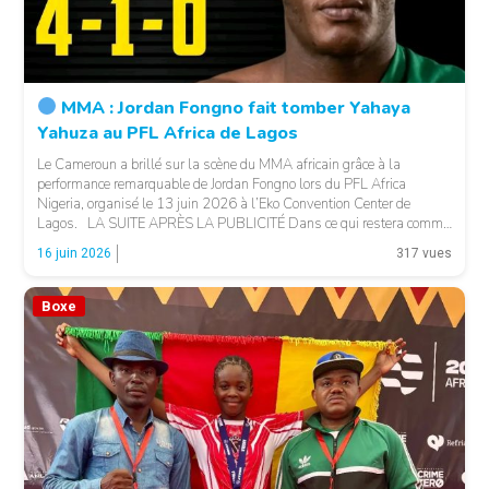
MMA : Jordan Fongno fait tomber Yahaya
Yahuza au PFL Africa de Lagos
Le Cameroun a brillé sur la scène du MMA africain grâce à la
performance remarquable de Jordan Fongno lors du PFL Africa
Nigeria, organisé le 13 juin 2026 à l’Eko Convention Center de
Lagos. LA SUITE APRÈS LA PUBLICITÉ Dans ce qui restera comme
l’un des combats marquants de cette première édition du PFL […]
16 juin 2026
317 vues
Boxe
© PFL africa