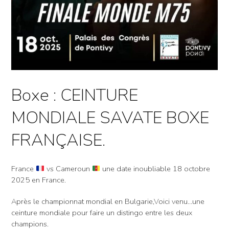
Boxe : CEINTURE
MONDIALE SAVATE BOXE
FRANÇAISE.
France
vs Cameroun
une date inoubliable 18 octobre
2025 en France.
Après le championnat mondial en Bulgarie,Voici venu…une
ceinture mondiale pour faire un distingo entre les deux
champions.