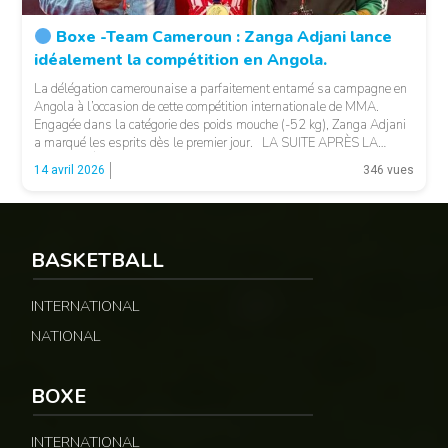
Boxe -Team Cameroun : Zanga Adjani lance
idéalement la compétition en Angola.
La délégation camerounaise a parfaitement entamé sa campagne en
Angola à l’occasion de cette compétition internationale de MMA.
Engagée dans la catégorie des poids mouche (-52 kg), Zanga Adjani
a marqué les esprits dès le premier jour. LA SUITE APRÈS LA
PUBLICITÉ Opposée à des adversaires locales, la combattante
14 avril 2026
346 vues
camerounaise a fait preuve de […]
BASKETBALL
© 237lions.com
INTERNATIONAL
NATIONAL
BOXE
INTERNATIONAL