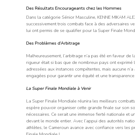
Des Résultats Encourageants chez les Hommes
Dans la catégorie Sénior Masculine, KENNE MIKAM ALEX 
successivement trois combats face à des adversaires v
lui ont permis de se qualifier pour la Super Finale Mond
Des Problèmes d’Arbitrage
Malheureusement, l’arbitrage n’a pas été en faveur de l
rigueur était si bas que de nombreux pays ont exprimé l
adressées aux instances compétentes, mais aucune n’a
engagées pour garantir une équité et une transparence ac
La Super Finale Mondiale à Venir
La Super Finale Mondiale réunira les meilleurs combat
espère pouvoir organiser cette grande finale sur son so
nécessaires. Ce serait une immense fierté nationale et u
devant le monde entier. Avec l’appui des autorités nati
athlètes, le Cameroun avance avec confiance vers les 
Finale Mondiale !