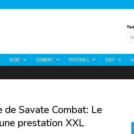
Yao
BOXE
COMBAT
FOOTBALL
GOLF
H
 de Savate Combat: Le
’une prestation XXL