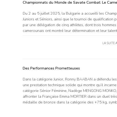
Championnats du Monde de Savate Combat: Le Camero
Du 2 au 5 juillet 2025, la Bulgarie a accueilli les Ch
Juniors et Séniors, ainsi que le tournoi de qualificatio
par une délégation de cinq athlètes, dont trois hommes 
camerounais ont montré leur détermination et leur talent
LA SUITE 
Des Performances Prometteuses
Dans la catégorie Junior, Ronny BAABAN a défendu les c
une prestation technique solide qui montre qu’il incar
catégorie Sénior Féminine, Nadège MENGONG MONKO, déj
affronter la Française Emma MORTIER dans un duel très
médaille de bronze dans la catégorie des +75 kg, symb