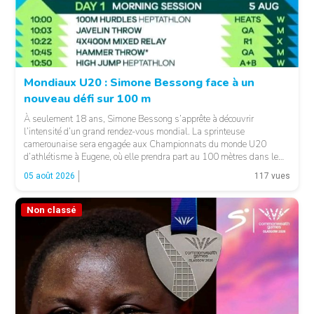
Mondiaux U20 : Simone Bessong face à un
nouveau défi sur 100 m
À seulement 18 ans, Simone Bessong s’apprête à découvrir
l’intensité d’un grand rendez-vous mondial. La sprinteuse
camerounaise sera engagée aux Championnats du monde U20
d’athlétisme à Eugene, où elle prendra part au 100 mètres dans le
heat 7. Pour son entrée en lice, la jeune Camerounaise devra se
05 août 2026
117 vues
mesurer à une concurrence relevée. Une première […]
Non classé