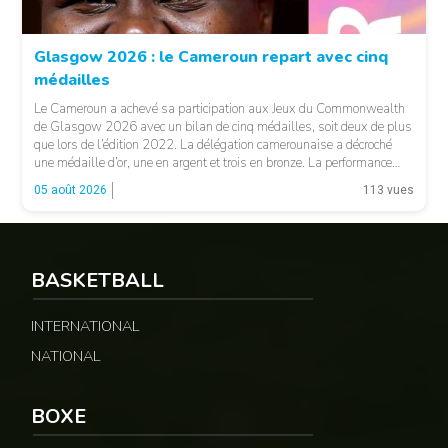
© FCA
Glasgow 2026 : le Cameroun repart avec cinq
médailles
Le Cameroun a achevé sa participation aux Jeux du Commonwealth
de Glasgow 2026 avec un bilan de cinq médailles, soit deux de plus
que lors de l’édition 2022. La délégation camerounaise a décroché
une médaille d’or, une en argent et trois en bronze. La performance
majeure est venue d’Emmanuel Eseme. Le sprinteur camerounais
05 août 2026
113 vues
s’est imposé […]
BASKETBALL
© Google
INTERNATIONAL
NATIONAL
BOXE