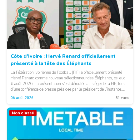
Côte d’Ivoire : Hervé Renard officiellement
présenté à la tête des Éléphants
© FIF
La Fédération Ivoirienne de Football (FIF) a officiellement présenté
Hervé Renard comme nouveau sélectionneur des Éléphants, ce jeudi
6 août 2026. La présentation s’est déroulée au siège de la FIF, lors
d’une conférence de presse présidée par le président de l’instance,
Yacine Idriss Diallo, en présence de plusieurs membres du Comité
06 août 2026
81 vues
exécutif. Cette nomination intervient […]
Non classé