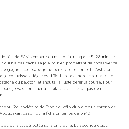
de l’écurie EGM s’empare du maillot jaune après 5h28 min sur
 qui n’a pas caché sa joie, tout en promettant de conserver ce
ue je gagne cette étape, je ne peux qu’être content. C’est vrai
, je connaissais déjà mes difficultés, les endroits sur la route
étaché du peloton, et ensuite j’ai juste gérer la course. Pour
cours, je vais continuer à capitaliser sur les acquis de ma
r.
dou (2e, sociétaire de Progiciel vélo club avec un chrono de
 Aboubakar Joseph qui affiche un temps de 5h40 min.
étape qui s’est déroulée sans anicroche. La seconde étape