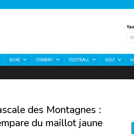
Yao
BOXE
COMBAT
FOOTBALL
GOLF
H
scale des Montagnes :
mpare du maillot jaune