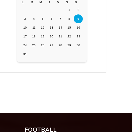
L
M
M
J
V
S
D
1
2
3
4
5
6
7
8
9
10
11
12
13
14
15
16
17
18
19
20
21
22
23
24
25
26
27
28
29
30
31
FOOTBALL