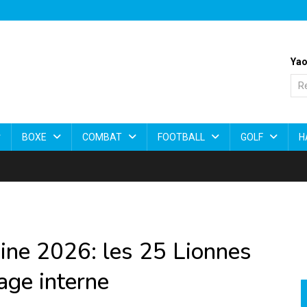
Yao
BOXE
COMBAT
FOOTBALL
GOLF
H
ine 2026: les 25 Lionnes
age interne