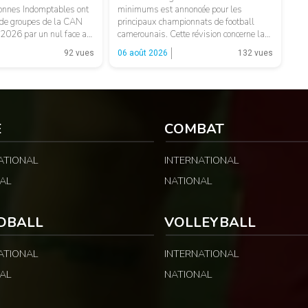
ionnes Indomptables ont
minimums est annoncée pour les
 de groupes de la CAN
principaux championnats de football
2026 par un nul face au
camerounais. Cette révision concerne la
Un résultat qui permet
MTN Elite One, la MTN Elite Two et la
92 vues
06 août 2026
132 vues
 préserver son
Guinness Super League, avec des
ant d’aborder les choses
montants distincts selon les catégories
Camerounaises ont
et les fonctions. LA SUITE APRÈS LA
le contrôle des
PUBLICITÉ Selon les informations
relayées par Allez Les Lions, […]
E
COMBAT
ATIONAL
INTERNATIONAL
AL
NATIONAL
DBALL
VOLLEYBALL
ATIONAL
INTERNATIONAL
AL
NATIONAL