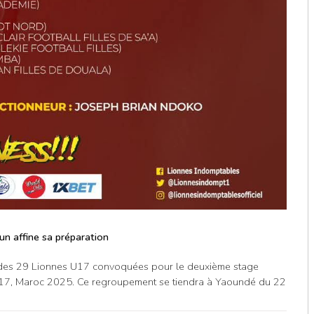
n affine sa préparation
te des 29 Lionnes U17 convoquées pour le deuxième stage
17, Maroc 2025. Ce regroupement se tiendra à Yaoundé du 22