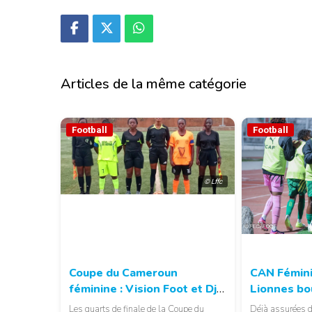
Articles de la même catégorie
Football
Football
© Lffc
Coupe du Cameroun
CAN Fémini
féminine : Vision Foot et Dja
Lionnes bo
Sports rejoignent les demi-
de groupes
Les quarts de finale de la Coupe du
Déjà assurées de