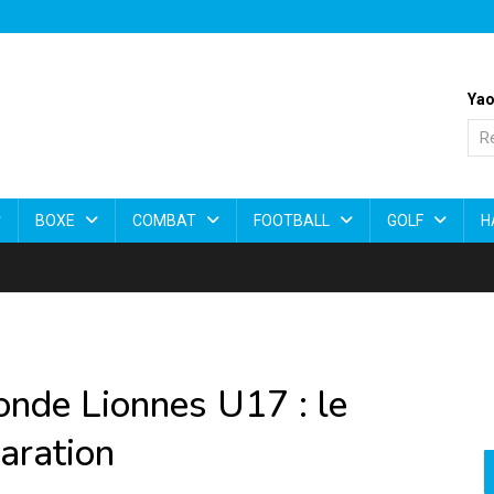
Yao
BOXE
COMBAT
FOOTBALL
GOLF
H
onde Lionnes U17 : le
aration