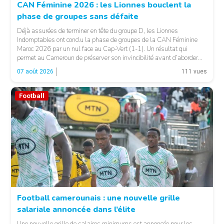
CAN Féminine 2026 : les Lionnes bouclent la
phase de groupes sans défaite
© Fecafoot
Déjà assurées de terminer en tête du groupe D, les Lionnes
Indomptables ont conclu la phase de groupes de la CAN Féminine
Maroc 2026 par un nul face au Cap-Vert (1-1). Un résultat qui
permet au Cameroun de préserver son invincibilité avant d’aborder
les choses sérieuses. Les Camerounaises ont rapidement pris le
07 août 2026
111 vues
contrôle des opérations […]
Football
Football camerounais : une nouvelle grille
salariale annoncée dans l’élite
© Fecafoot