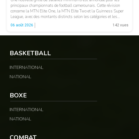
Une nouvelle grille de salaires minimums est annoncée pour les
principaux championnats de football camerounais. Cette révision
concerne la MTN Elite One, la MTN Elite Two et la Guinness Super
League, avec des montants distincts selon les catégories et les
fonctions. LA SUITE APRÈS LA PUBLICITÉ Selon les informations
06 août 2026
142 vues
relayées par Allez Les Lions, […]
BASKETBALL
INTERNATIONAL
NATIONAL
BOXE
INTERNATIONAL
NATIONAL
COMBAT