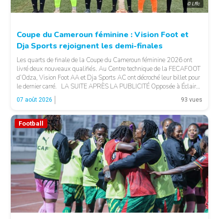
© Lffc
Coupe du Cameroun féminine : Vision Foot et
Dja Sports rejoignent les demi-finales
Les quarts de finale de la Coupe du Cameroun féminine 2026 ont
livré deux nouveaux qualifiés. Au Centre technique de la FECAFOOT
d’Odza, Vision Foot AA et Dja Sports AC ont décroché leur billet pour
le dernier carré. LA SUITE APRÈS LA PUBLICITÉ Opposée à Éclair
FF, Vision Foot a dû patienter jusqu’à la […]
07 août 2026
93 vues
Football