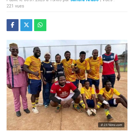
221 vues
© 237lions.com