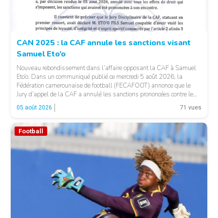
CAN 2025 : la CAF annule les sanctions visant
Samuel Eto’o
Nouveau rebondissement dans l’affaire opposant la CAF à Samuel
Eto’o. Dans un communiqué publié ce mercredi 5 août 2026, la
Fédération camerounaise de football (FECAFOOT) annonce que le
Jury d’appel de la CAF a annulé les sanctions prononcées contre le
président de la fédération camerounaise. Le dossier concernait les
05 août 2026
71 vues
incidents survenus lors du match Cameroun-Maroc […]
Football
© Fecafoot