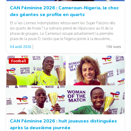
CAN Féminine 2026 : Cameroun-Nigeria, le choc
des géantes se profile en quarts
Et si les Lionnes Indomptables retrouvaient les Super Falcons dès
les quarts de finale ? Le scénario prend de l’épaisseur au fil de la
phase de groupes. Le Cameroun occupe actuellement la première
place de la poule D, tandis que le Nigeria pointe à la deuxième
position du groupe C. Une configuration qui pourrait offrir, […]
04 août 2026
106 vues
Football
© Fecafoot
CAN Féminine 2026 : huit joueuses distinguées
après la deuxième journée