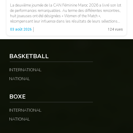
La deuxième journée de la CAN Féminine Maroc 2026 a livré son lot
de performances remarquables. Au terme des différentes rencontres,
huit joueuses ont été désignées « Women of the Match »,
récompensant leur influence dans les résultats de leurs sélections
respectives. Le Sénégal a vu Adji Ndiaye recevoir cette distinction,
03 août 2026
124 vues
tandis que le Maroc […]
© 237lions.com
BASKETBALL
INTERNATIONAL
NATIONAL
BOXE
INTERNATIONAL
NATIONAL