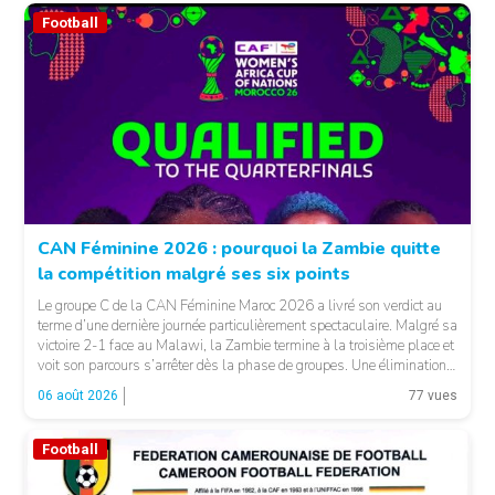
Football
CAN Féminine 2026 : pourquoi la Zambie quitte
la compétition malgré ses six points
Le groupe C de la CAN Féminine Maroc 2026 a livré son verdict au
terme d’une dernière journée particulièrement spectaculaire. Malgré sa
victoire 2-1 face au Malawi, la Zambie termine à la troisième place et
voit son parcours s’arrêter dès la phase de groupes. Une élimination
qui peut surprendre au regard du classement général : […]
06 août 2026
77 vues
Football