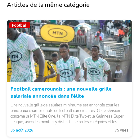
Articles de la même catégorie
Football
Football camerounais : une nouvelle grille
salariale annoncée dans l’élite
© Fecafoot
Une nouvelle grille de salaires minimums est annoncée pour les
principaux championnats de football camerounais. Cette révision
concerne la MTN Elite One, la MTN Elite Two et la Guinness Super
League, avec des montants distincts selon les catégories et les
fonctions. LA SUITE APRÈS LA PUBLICITÉ Selon les informations
06 août 2026
75 vues
relayées par Allez Les Lions, […]