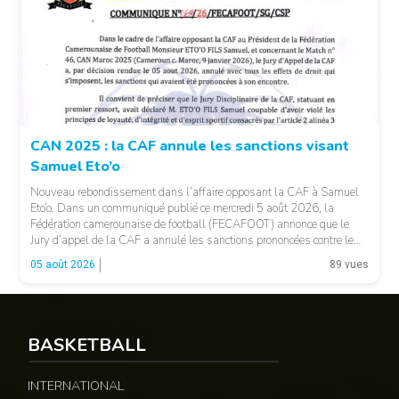
© CAF
CAN 2025 : la CAF annule les sanctions visant
Samuel Eto’o
Nouveau rebondissement dans l’affaire opposant la CAF à Samuel
Eto’o. Dans un communiqué publié ce mercredi 5 août 2026, la
Fédération camerounaise de football (FECAFOOT) annonce que le
Jury d’appel de la CAF a annulé les sanctions prononcées contre le
président de la fédération camerounaise. Le dossier concernait les
05 août 2026
89 vues
incidents survenus lors du match Cameroun-Maroc […]
BASKETBALL
INTERNATIONAL