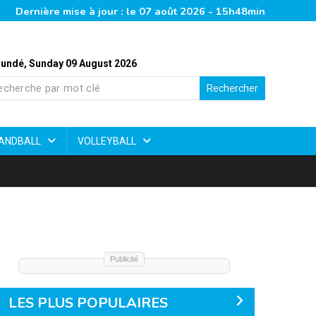
Dernière mise à jour : le 07 août 2026 - 15h48min
undé, Sunday 09 August 2026
Rechercher
ANDBALL
VOLLEYBALL
Publicité
LES PLUS POPULAIRES
Élite Two 2026 : bilan chiffré d’une