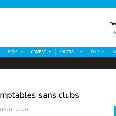
Yao
BOXE
COMBAT
FOOTBALL
GOLF
H
omptables sans clubs
i
| Vues : 83 vues