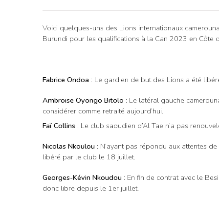
Voici quelques-uns des Lions internationaux camerounai
Burundi pour les qualifications à la Can 2023 en Côte d’I
Fabrice Ondoa
: Le gardien de but des Lions a été libéré
Ambroise Oyongo Bitolo
: Le latéral gauche camerounai
considérer comme retraité aujourd’hui.
Faï Collins
: Le club saoudien d’Al Tae n’a pas renouvelé 
Nicolas Nkoulou
: N’ayant pas répondu aux attentes de 
libéré par le club le 18 juillet.
Georges-Kévin Nkoudou
: En fin de contrat avec le Bes
donc libre depuis le 1er juillet.