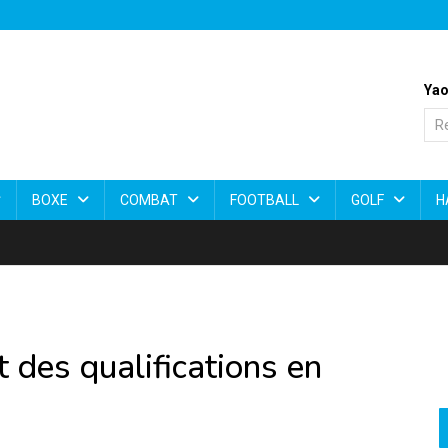
Yao
BOXE
COMBAT
FOOTBALL
GOLF
H
 des qualifications en