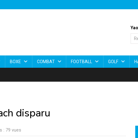
Yao
BOXE
COMBAT
FOOTBALL
GOLF
H
oach disparu
s : 79 vues