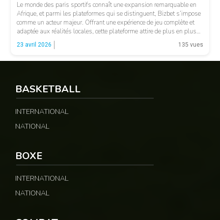
Le monde des paris sportifs connaît une expansion remarquable en
Afrique, et parmi les plateformes qui se distinguent, Bizbet s’impose
comme un acteur majeur. Offrant une expérience de jeu complète et
adaptée aux réalités locales, cette plateforme attire de plus en plus
de parieurs soucieux de combiner leur passion pour le sport et des
23 avril 2026
135 vues
opportunités […]
BASKETBALL
INTERNATIONAL
NATIONAL
BOXE
INTERNATIONAL
NATIONAL