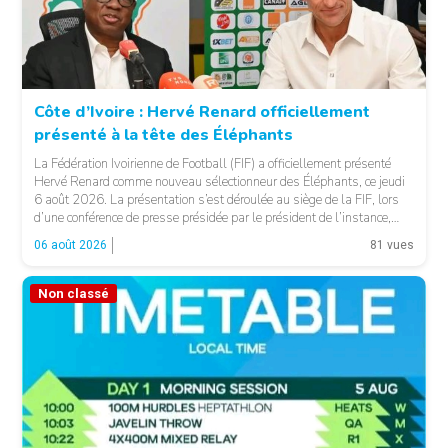
Côte d’Ivoire : Hervé Renard officiellement
présenté à la tête des Éléphants
© FIF
La Fédération Ivoirienne de Football (FIF) a officiellement présenté
Hervé Renard comme nouveau sélectionneur des Éléphants, ce jeudi
6 août 2026. La présentation s’est déroulée au siège de la FIF, lors
d’une conférence de presse présidée par le président de l’instance,
Yacine Idriss Diallo, en présence de plusieurs membres du Comité
06 août 2026
81 vues
exécutif. Cette nomination intervient […]
Non classé