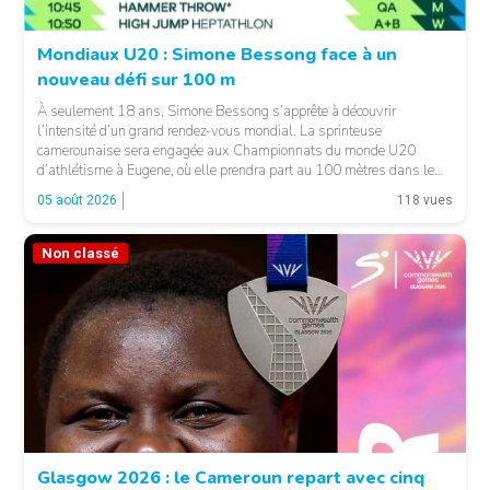
Mondiaux U20 : Simone Bessong face à un
nouveau défi sur 100 m
À seulement 18 ans, Simone Bessong s’apprête à découvrir
l’intensité d’un grand rendez-vous mondial. La sprinteuse
camerounaise sera engagée aux Championnats du monde U20
d’athlétisme à Eugene, où elle prendra part au 100 mètres dans le
heat 7. Pour son entrée en lice, la jeune Camerounaise devra se
05 août 2026
118 vues
mesurer à une concurrence relevée. Une première […]
Non classé
© FCA
Glasgow 2026 : le Cameroun repart avec cinq