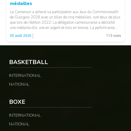
médailles
Le Cameroun a achevé sa participation aux Jeux du Commonwealth
de Glasgow 2026 avec un bilan de cinq médailles, soit deux de plus
que lors de l’édition 2022. La délégation camerounaise a décroché
une médaille d’or, une en argent et trois en bronze. La performance
majeure est venue d’Emmanuel Eseme. Le sprinteur camerounais
05 août 2026
113 vues
s’est imposé […]
BASKETBALL
© Google
INTERNATIONAL
NATIONAL
BOXE
INTERNATIONAL
NATIONAL