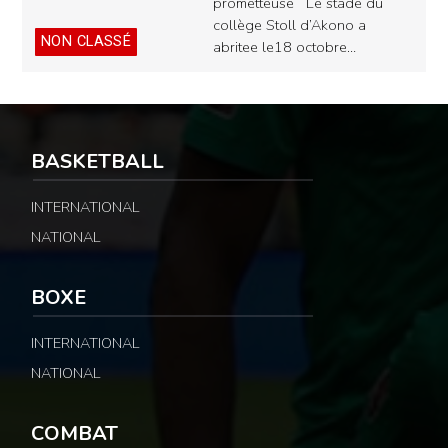
prometteuse Le stade du
collège Stoll d’Akono a
NON CLASSÉ
abritee le18 octobre…
BASKETBALL
INTERNATIONAL
NATIONAL
BOXE
INTERNATIONAL
NATIONAL
COMBAT