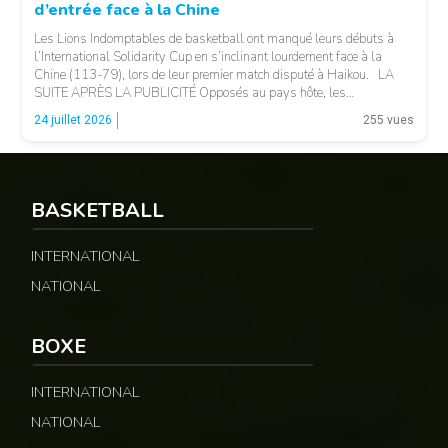
d’entrée face à la Chine
Les Lions Indomptables de basketball ont manqué leurs débuts à
l’International Solidarity Cup en s’inclinant lourdement face à la
Chine (113-79), lors de leur premier match disputé à Haikou. LA
SUITE APRÈS LA PUBLICITÉ Opposés au pays hôte, les
Camerounais ont rapidement été mis en difficulté par l’adresse
© 237lions.com
24 juillet 2026
255 vues
offensive et l’intensité des Chinois, qui […]
BASKETBALL
INTERNATIONAL
NATIONAL
BOXE
INTERNATIONAL
NATIONAL