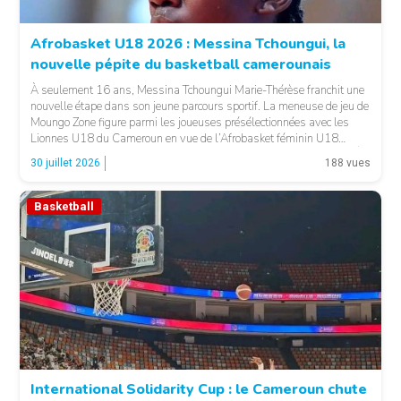
Afrobasket U18 2026 : Messina Tchoungui, la
nouvelle pépite du basketball camerounais
À seulement 16 ans, Messina Tchoungui Marie-Thérèse franchit une
nouvelle étape dans son jeune parcours sportif. La meneuse de jeu de
Moungo Zone figure parmi les joueuses présélectionnées avec les
Lionnes U18 du Cameroun en vue de l’Afrobasket féminin U18
2026, qui se déroulera à Abidjan, en Côte d’Ivoire. LA SUITE APRÈS
30 juillet 2026
188 vues
LA PUBLICITÉ […]
Basketball
© 237lions.com
International Solidarity Cup : le Cameroun chute