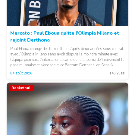
Mercato : Paul Eboua quitte l’Olimpia Milano et
rejoint Derthona
Paul Eboua change de club en Italie. Après deux années sous contrat
avec l’Olimpia Milano sans avoir disputé la moindre minute avec
l’équipe première, l’international camerounais tourne définitivement la
page milanaise et s’engage avec Bertram Derthona, en Serie A
italienne. LA SUITE APRÈS LA PUBLICITÉ Arrivé à Milan en 2024
04 août 2026
145 vues
pour un contrat de […]
Basketball
© Basket 237