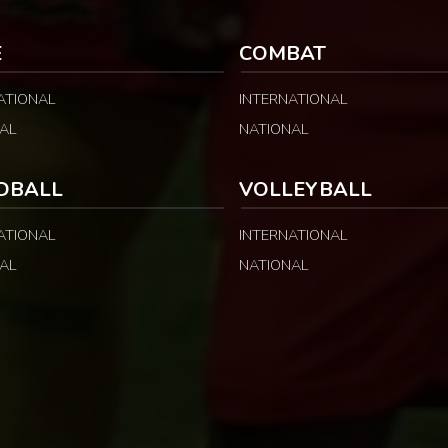
néral : […]
concernait les incidents survenus lors du
match Cameroun-Maroc […]
E
COMBAT
ATIONAL
INTERNATIONAL
AL
NATIONAL
DBALL
VOLLEYBALL
ATIONAL
INTERNATIONAL
AL
NATIONAL