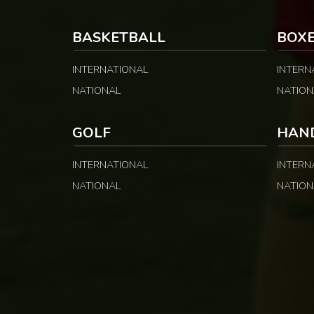
PUBLICITÉ Selon les informations
du classement gé
relayées par Allez Les Lions, […]
BASKETBALL
BOX
INTERNATIONAL
INTERN
NATIONAL
NATION
GOLF
HAN
INTERNATIONAL
INTERN
NATIONAL
NATION