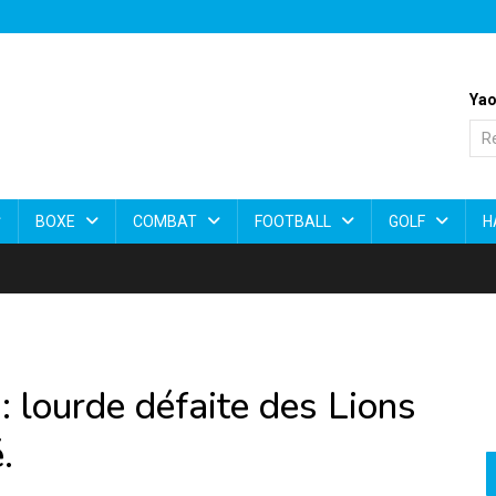
Yao
BOXE
COMBAT
FOOTBALL
GOLF
H
 lourde défaite des Lions
.