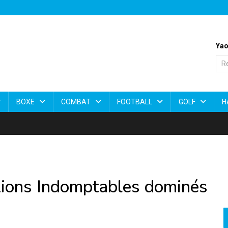
Yao
BOXE
COMBAT
FOOTBALL
GOLF
H
Lions Indomptables dominés