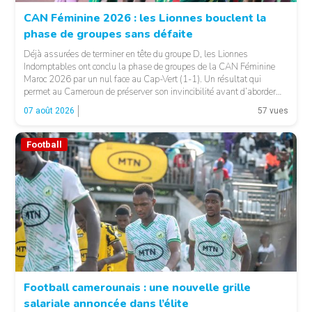
CAN Féminine 2026 : les Lionnes bouclent la
phase de groupes sans défaite
© Fecafoot
Déjà assurées de terminer en tête du groupe D, les Lionnes
Indomptables ont conclu la phase de groupes de la CAN Féminine
Maroc 2026 par un nul face au Cap-Vert (1-1). Un résultat qui
permet au Cameroun de préserver son invincibilité avant d’aborder
les choses sérieuses. Les Camerounaises ont rapidement pris le
07 août 2026
57 vues
contrôle des opérations […]
Football
Football camerounais : une nouvelle grille
salariale annoncée dans l’élite
© Fecafoot