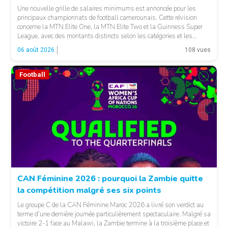
Une nouvelle grille de salaires minimums est annoncée pour les
principaux championnats de football camerounais. Cette révision
concerne la MTN Elite One, la MTN Elite Two et la Guinness Super
League, avec des montants distincts selon les catégories et les
fonctions. LA SUITE APRÈS LA PUBLICITÉ Selon les informations
06 août 2026
108 vues
relayées par Allez Les Lions, […]
Football
CAN Féminine 2026 : pourquoi la Zambie quitte
la compétition malgré ses six points
Le groupe C de la CAN Féminine Maroc 2026 a livré son verdict au
terme d’une dernière journée particulièrement spectaculaire. Malgré sa
victoire 2-1 face au Malawi, la Zambie termine à la troisième place et