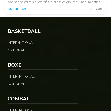
voit son parcours s’arrêter dès la phase de groupes. Une élimination
qui peut surprendre au regard du classement général : […]
06 août 2026
131 vues
BASKETBALL
INTERNATIONAL
NATIONAL
© CAF
BOXE
INTERNATIONAL
NATIONAL
COMBAT
INTERNATIONAL