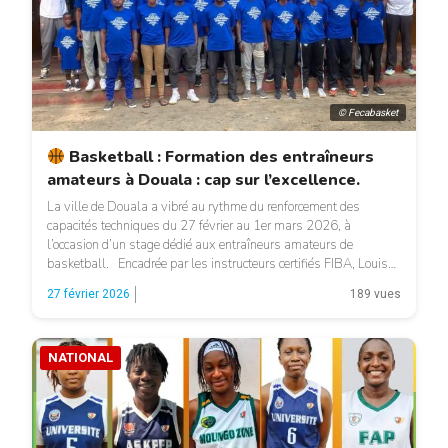
© Fecabasket
Basketball : Formation des entraîneurs
amateurs à Douala : cap sur l’excellence.
La ville de Douala a vibré au rythme du renforcement des
capacités techniques du 27 février au 1er mars 2026, à
l’occasion d’un stage dédié aux entraîneurs amateurs de
basketball. Encadrée par les instructeurs certifiés FIBA, Louis
Tsoungui et Olivier Basset, la session a réuni 34 stagiaires
27 février 2026
189 vues
issus des clubs de la région du […]
NATIONAL