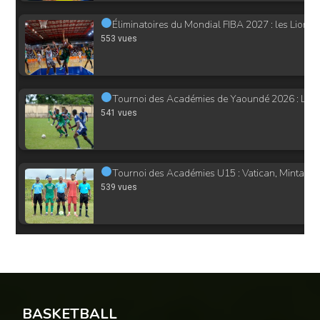
Tournoi des Académies de Yaoundé 2026 : Le sus
541 vues
Tournoi des Académies U15 : Vatican, Mintack et
539 vues
Tournoi des Académies de Yaoundé 2026 : Phoeni
524 vues
Championnat d’Afrique de bras de fer Abuja 2025 : 
500 vues
BASKETBALL