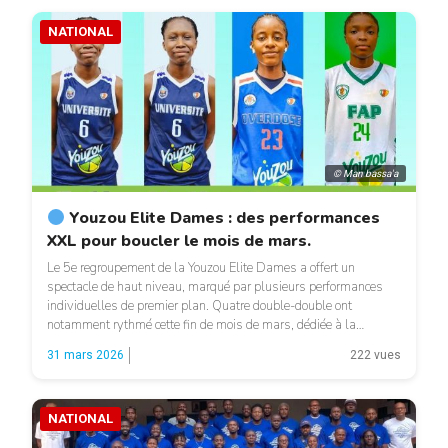
NATIONAL
© Man bassa'a
Youzou Elite Dames : des performances
XXL pour boucler le mois de mars.
Le 5e regroupement de la Youzou Elite Dames a offert un
spectacle de haut niveau, marqué par plusieurs performances
individuelles de premier plan. Quatre double-double ont
notamment rythmé cette fin de mois de mars, dédiée à la
célébration des droits de la femme. Ramatou Njoya, joueuse de
31 mars 2026
222 vues
l’Université de Douala, s’est illustrée avec deux […]
NATIONAL