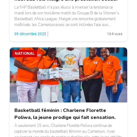
La FAP Basketball n’a pas réussi à inverser la tendance ce
mardi lors de son troisième match du Groupe B de la Women’s
Basketball Africa League. Malgré une rencontre globalement
maîtrisée, les Camerounaises se sont inclinées face aux
Nigérianes de First Bank sur le score de 58-52. Ce duel avait un
09 décembre 2025
164 vues
parfum de retrouvailles, puisque […]
NATIONAL
Basketball féminin : Charlene Florette
Poliwa, la jeune prodige qui fait sensation.
À seulement 15 ans, Charlene Florette Poliwa continue de
captiver le monde du basketball féminin au Cameroun. Avec