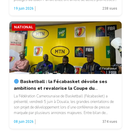
quelques jours du début de la Coupe du monde FIBA U17 2026,
19 juin 2026
238 vues
prévue du […]
NATIONAL
© Fecabasket
Basketball : la Fécabasket dévoile ses
ambitions et revalorise la Coupe du
Cameroun
La Fédération Camerounaise de Basketball (Fécabasket) a
présenté, vendredi 5 juin à Douala, les grandes orientations de
son projet de développement lors d’une conférence de presse
marquée par plusieurs annonces majeures. Entre bilan de
saison, préparation des sélections nationales et valorisation des
08 juin 2026
374 vues
compétitions locales, l’instance fédérale entend poursuivre la
dynamique engagée ces dernières années. […]