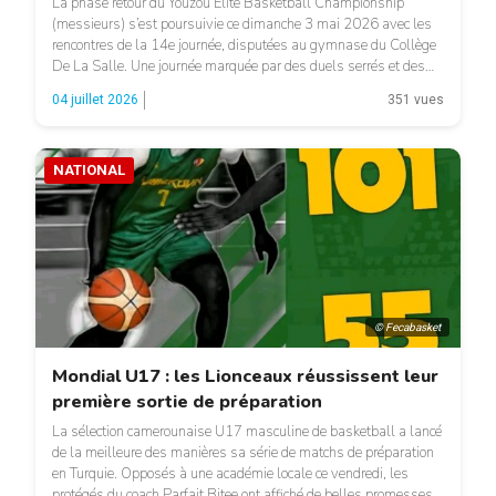
La phase retour du Youzou Elite Basketball Championship
(messieurs) s’est poursuivie ce dimanche 3 mai 2026 avec les
rencontres de la 14e journée, disputées au gymnase du Collège
De La Salle. Une journée marquée par des duels serrés et des
confirmations au sommet. Dès l’ouverture, FAP Yaoundé a
04 juillet 2026
351 vues
affiché sa supériorité en dominant ACPBA […]
NATIONAL
© Fecabasket
Mondial U17 : les Lionceaux réussissent leur
première sortie de préparation
La sélection camerounaise U17 masculine de basketball a lancé
de la meilleure des manières sa série de matchs de préparation
en Turquie. Opposés à une académie locale ce vendredi, les
protégés du coach Parfait Bitee ont affiché de belles promesses à