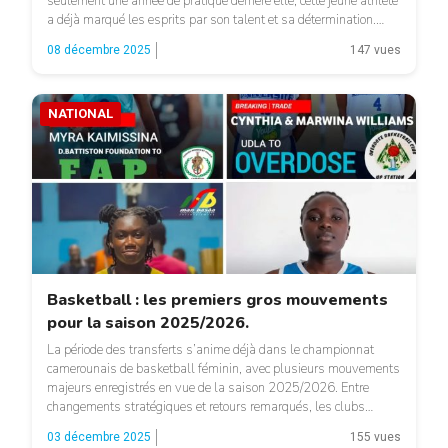
seulement une année de pratique derrière elle, cette jeune athlète
a déjà marqué les esprits par son talent et sa détermination.
Quelques mois après avoir été élue MVP du camp VISION C
08 décembre 2025
147 vues
2025, Poliwa ajoute une nouvelle […]
NATIONAL
Basketball : les premiers gros mouvements
pour la saison 2025/2026.
La période des transferts s’anime déjà dans le championnat
camerounais de basketball féminin, avec plusieurs mouvements
majeurs enregistrés en vue de la saison 2025/2026. Entre
changements stratégiques et retours remarqués, les clubs
affûtent leurs effectifs pour jouer les premiers rôles. La FAP de
03 décembre 2025
155 vues
Yaoundé frappe un grand coup avec l’arrivée de Myra