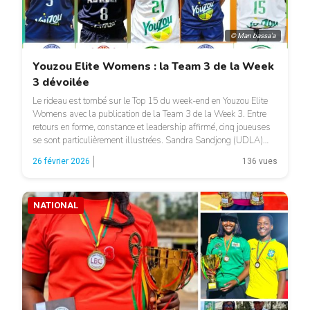
© Man bassa'a
Youzou Elite Womens : la Team 3 de la Week
3 dévoilée
Le rideau est tombé sur le Top 15 du week-end en Youzou Elite
Womens avec la publication de la Team 3 de la Week 3. Entre
retours en forme, constance et leadership affirmé, cinq joueuses
se sont particulièrement illustrées. Sandra Sandjong (UDLA)
Gênée la saison dernière par une blessure au genou, Sandra
26 février 2026
136 vues
Sandjong retrouve progressivement […]
NATIONAL