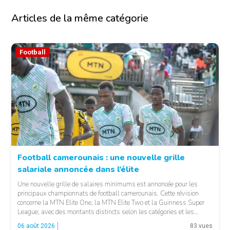
Articles de la même catégorie
Football
Football camerounais : une nouvelle grille
salariale annoncée dans l’élite
© Fecafoot
Une nouvelle grille de salaires minimums est annoncée pour les
principaux championnats de football camerounais. Cette révision
concerne la MTN Elite One, la MTN Elite Two et la Guinness Super
League, avec des montants distincts selon les catégories et les
fonctions. LA SUITE APRÈS LA PUBLICITÉ Selon les informations
06 août 2026
83 vues