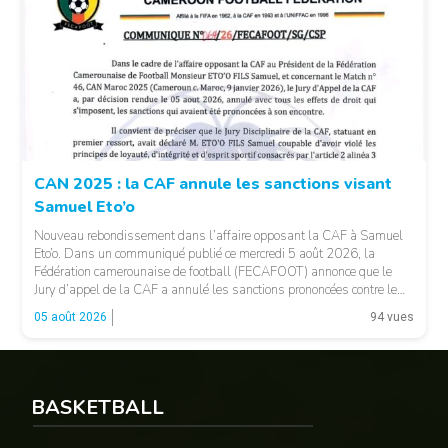
© CAF
CAN 2025 : la CAF annule les sanctions visant
Samuel Eto’o
Nouveau rebondissement dans l’affaire opposant la CAF à Samuel
Eto’o. Dans un communiqué publié ce mercredi 5 août 2026, la
Fédération camerounaise de football (FECAFOOT) annonce que le
Jury d’appel de la CAF a annulé les sanctions prononcées contre le
président de la fédération camerounaise. Le dossier concernait les
05 août 2026
94 vues
incidents survenus lors du match Cameroun-Maroc […]
BASKETBALL