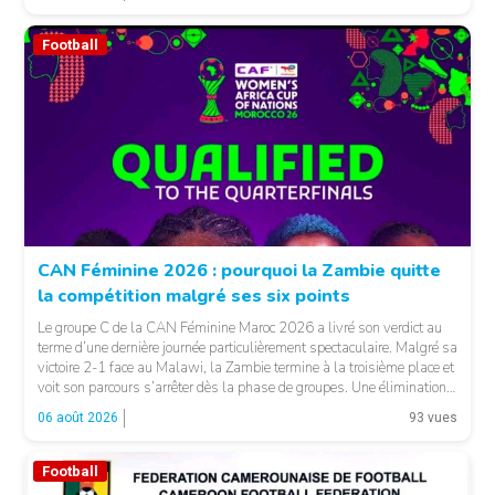
relayées par Allez Les Lions, […]
Football
CAN Féminine 2026 : pourquoi la Zambie quitte
la compétition malgré ses six points
Le groupe C de la CAN Féminine Maroc 2026 a livré son verdict au
terme d’une dernière journée particulièrement spectaculaire. Malgré sa
victoire 2-1 face au Malawi, la Zambie termine à la troisième place et
voit son parcours s’arrêter dès la phase de groupes. Une élimination
qui peut surprendre au regard du classement général : […]
06 août 2026
93 vues
Football