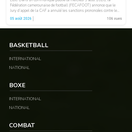
Eto’o. Dans un communiqué publié ce mercredi 5 août 2026, la
Fédération camerounaise de football (FECAFOOT) annonce que le
Jury d’appel de la CAF a annulé les sanctions prononcées contre le
président de la fédération camerounaise. Le dossier concernait les
05 août 2026
106 vues
incidents survenus lors du match Cameroun-Maroc […]
BASKETBALL
INTERNATIONAL
NATIONAL
© Fecafoot
BOXE
INTERNATIONAL
NATIONAL
COMBAT