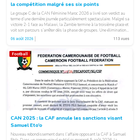
la compétition malgré ses six points
Le groupe C de la CAN Féminine Maroc 2026 a livré son verdict au
terme d’une dernière journée particulièrement spectaculaire. Malgré sa
victoire 2-1 face au Malawi, la Zambie termine à la troisième place et
voit son parcours s’arrêter dès la phase de groupes. Une élimination
qui peut surprendre au regard du classement général : […]
06 août 2026
113 vues
Football
© CAF
CAN 2025 : la CAF annule les sanctions visant
Samuel Eto’o
Nouveau rebondissement dans l’affaire opposant la CAF à Samuel