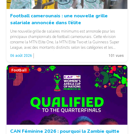
Football camerounais : une nouvelle grille
salariale annoncée dans l’élite
© Fecafoot
Une nouvelle grille de salaires minimums est annoncée pour les
principaux championnats de football camerounais. Cette révision
concerne la MTN Elite One, la MTN Elite Two et la Guinness Super
League, avec des montants distincts selon les catégories et les
fonctions. LA SUITE APRÈS LA PUBLICITÉ Selon les informations
06 août 2026
101 vues
relayées par Allez Les Lions, […]
Football
CAN Féminine 2026 : pourquoi la Zambie quitte