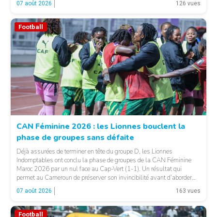
07 août 2026
126 vues
Football
CAN Féminine 2026 : les Lionnes bouclent la
phase de groupes sans défaite
© Fecafoot
Déjà assurées de terminer en tête du groupe D, les Lionnes
Indomptables ont conclu la phase de groupes de la CAN Féminine
Maroc 2026 par un nul face au Cap-Vert (1-1). Un résultat qui
permet au Cameroun de préserver son invincibilité avant d’aborder
les choses sérieuses. Les Camerounaises ont rapidement pris le
07 août 2026
163 vues
contrôle des opérations […]
Football