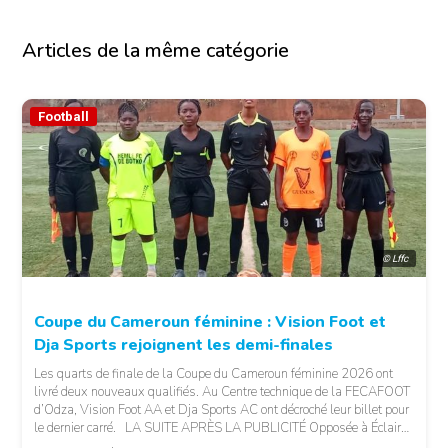
Articles de la même catégorie
Football
© Lffc
Coupe du Cameroun féminine : Vision Foot et
Dja Sports rejoignent les demi-finales
Les quarts de finale de la Coupe du Cameroun féminine 2026 ont
livré deux nouveaux qualifiés. Au Centre technique de la FECAFOOT
d’Odza, Vision Foot AA et Dja Sports AC ont décroché leur billet pour
le dernier carré. LA SUITE APRÈS LA PUBLICITÉ Opposée à Éclair
FF, Vision Foot a dû patienter jusqu’à la […]