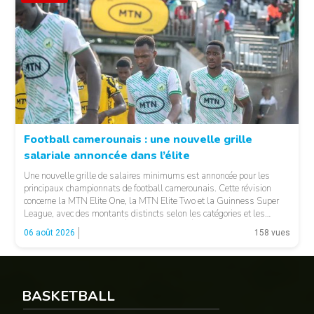
Football camerounais : une nouvelle grille
salariale annoncée dans l’élite
© Fecafoot
Une nouvelle grille de salaires minimums est annoncée pour les
principaux championnats de football camerounais. Cette révision
concerne la MTN Elite One, la MTN Elite Two et la Guinness Super
League, avec des montants distincts selon les catégories et les
fonctions. LA SUITE APRÈS LA PUBLICITÉ Selon les informations
06 août 2026
158 vues
relayées par Allez Les Lions, […]
BASKETBALL