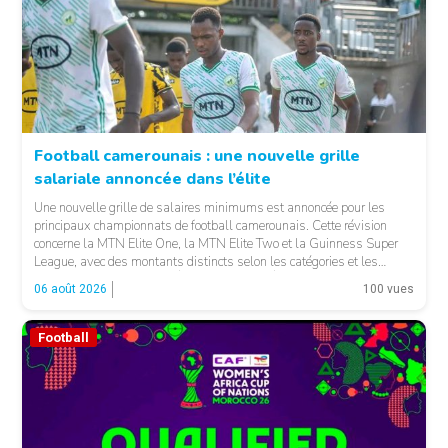
Football camerounais : une nouvelle grille
salariale annoncée dans l’élite
© Fecafoot
Une nouvelle grille de salaires minimums est annoncée pour les
principaux championnats de football camerounais. Cette révision
concerne la MTN Elite One, la MTN Elite Two et la Guinness Super
League, avec des montants distincts selon les catégories et les
fonctions. LA SUITE APRÈS LA PUBLICITÉ Selon les informations
06 août 2026
100 vues
relayées par Allez Les Lions, […]
Football