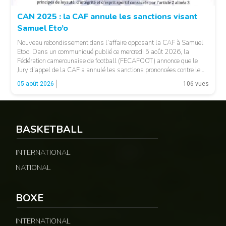
CAN 2025 : la CAF annule les sanctions visant
Samuel Eto’o
Nouveau rebondissement dans l’affaire opposant la CAF à Samuel
Eto’o. Dans un communiqué publié ce mercredi 5 août 2026, la
Fédération camerounaise de football (FECAFOOT) annonce que le
Jury d’appel de la CAF a annulé les sanctions prononcées contre le
président de la fédération camerounaise. Le dossier concernait les
05 août 2026
106 vues
incidents survenus lors du match Cameroun-Maroc […]
BASKETBALL
INTERNATIONAL
NATIONAL
© Fecafoot
BOXE
INTERNATIONAL