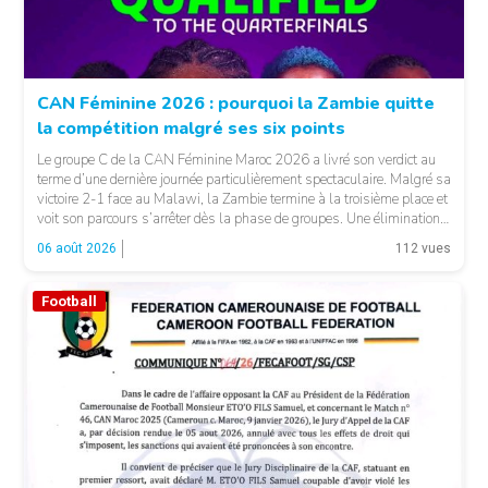
CAN Féminine 2026 : pourquoi la Zambie quitte
la compétition malgré ses six points
Le groupe C de la CAN Féminine Maroc 2026 a livré son verdict au
terme d’une dernière journée particulièrement spectaculaire. Malgré sa
victoire 2-1 face au Malawi, la Zambie termine à la troisième place et
voit son parcours s’arrêter dès la phase de groupes. Une élimination
qui peut surprendre au regard du classement général : […]
06 août 2026
112 vues
Football
© CAF