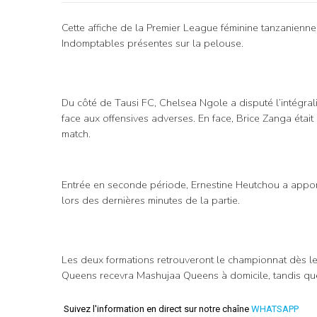
Cette affiche de la Premier League féminine tanzanienn
Indomptables présentes sur la pelouse.
Du côté de Tausi FC, Chelsea Ngole a disputé l’intégralit
face aux offensives adverses. En face, Brice Zanga étai
match.
Entrée en seconde période, Ernestine Heutchou a apport
lors des dernières minutes de la partie.
Les deux formations retrouveront le championnat dès l
Queens recevra Mashujaa Queens à domicile, tandis que
Suivez l'information en direct sur notre chaîne
WHATSAPP