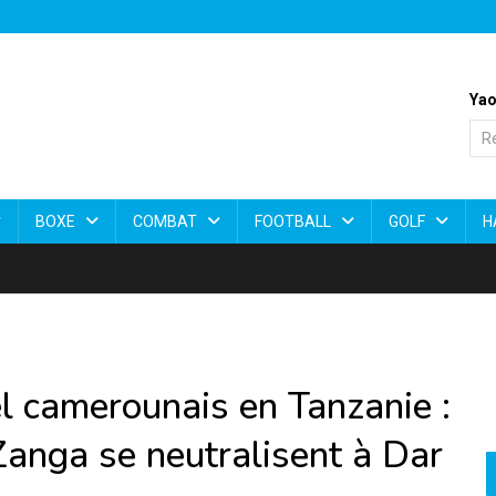
Yao
BOXE
COMBAT
FOOTBALL
GOLF
H
l camerounais en Tanzanie :
Zanga se neutralisent à Dar