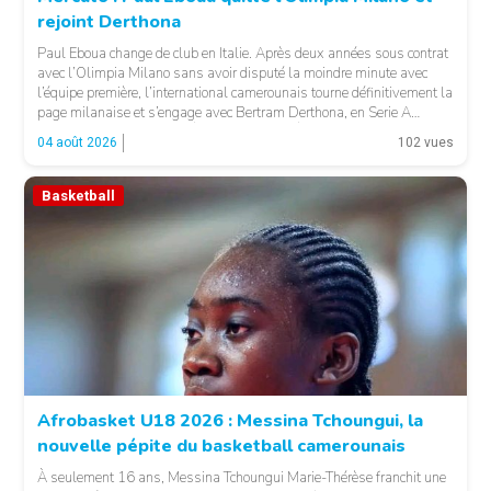
rejoint Derthona
Paul Eboua change de club en Italie. Après deux années sous contrat
avec l’Olimpia Milano sans avoir disputé la moindre minute avec
l’équipe première, l’international camerounais tourne définitivement la
page milanaise et s’engage avec Bertram Derthona, en Serie A
italienne. LA SUITE APRÈS LA PUBLICITÉ Arrivé à Milan en 2024
04 août 2026
102 vues
pour un contrat de […]
Basketball
© Basket 237
Afrobasket U18 2026 : Messina Tchoungui, la
nouvelle pépite du basketball camerounais
À seulement 16 ans, Messina Tchoungui Marie-Thérèse franchit une