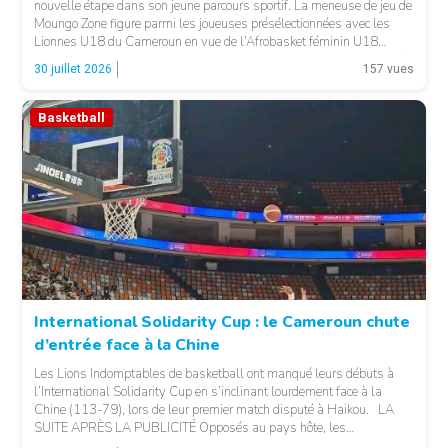
nouvelle étape dans son jeune parcours sportif. La meneuse de jeu de
Moungo Zone figure parmi les joueuses présélectionnées avec les
Lionnes U18 du Cameroun en vue de l’Afrobasket féminin U18
2026, qui se déroulera à Abidjan, en Côte d’Ivoire. LA SUITE APRÈS
30 juillet 2026
157 vues
LA PUBLICITÉ […]
Basketball
© 237lions.com
International Solidarity Cup : le Cameroun chute
d’entrée face à la Chine
Les Lions Indomptables de basketball ont manqué leurs débuts à
l’International Solidarity Cup en s’inclinant lourdement face à la
Chine (113-79), lors de leur premier match disputé à Haikou. LA
SUITE APRÈS LA PUBLICITÉ Opposés au pays hôte, les
Camerounais ont rapidement été mis en difficulté par l’adresse