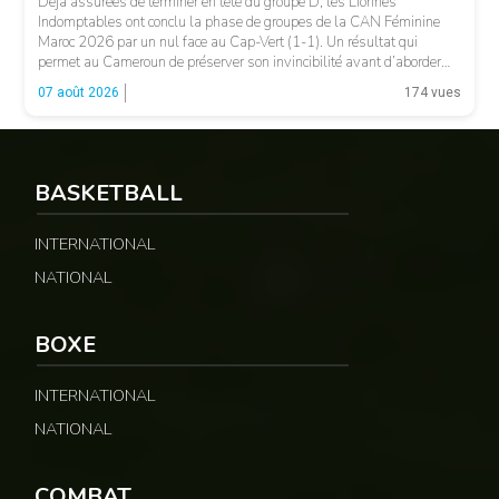
Déjà assurées de terminer en tête du groupe D, les Lionnes
Indomptables ont conclu la phase de groupes de la CAN Féminine
Maroc 2026 par un nul face au Cap-Vert (1-1). Un résultat qui
permet au Cameroun de préserver son invincibilité avant d’aborder
les choses sérieuses. Les Camerounaises ont rapidement pris le
07 août 2026
174 vues
contrôle des opérations […]
BASKETBALL
INTERNATIONAL
NATIONAL
BOXE
INTERNATIONAL
NATIONAL
COMBAT