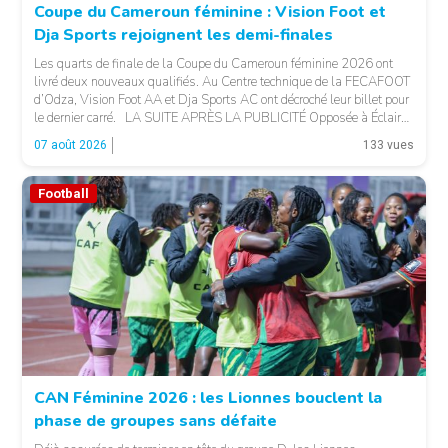
Coupe du Cameroun féminine : Vision Foot et
Dja Sports rejoignent les demi-finales
Les quarts de finale de la Coupe du Cameroun féminine 2026 ont
livré deux nouveaux qualifiés. Au Centre technique de la FECAFOOT
d’Odza, Vision Foot AA et Dja Sports AC ont décroché leur billet pour
le dernier carré. LA SUITE APRÈS LA PUBLICITÉ Opposée à Éclair
FF, Vision Foot a dû patienter jusqu’à la […]
07 août 2026
133 vues
Football
CAN Féminine 2026 : les Lionnes bouclent la
phase de groupes sans défaite
© Fecafoot