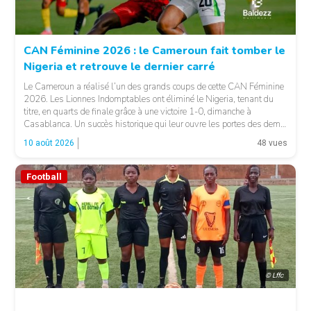
CAN Féminine 2026 : le Cameroun fait tomber le
Nigeria et retrouve le dernier carré
Le Cameroun a réalisé l’un des grands coups de cette CAN Féminine
2026. Les Lionnes Indomptables ont éliminé le Nigeria, tenant du
© BM
titre, en quarts de finale grâce à une victoire 1-0, dimanche à
Casablanca. Un succès historique qui leur ouvre les portes des demi-
finales et leur offre également une qualification pour la Coupe du […]
10 août 2026
48 vues
Football
© Lffc