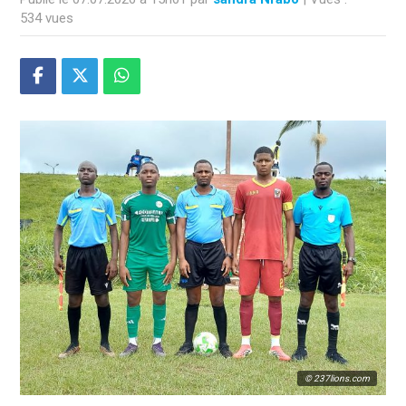
534 vues
© 237lions.com