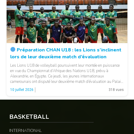
Préparation CHAN U18 : les Lions s’inclinent
lors de leur deuxième match d’évaluation
© Fecavolley
Les Lions U18 de volleyball poursuivent leur montée en puissance
en vue du Championnat d’Afrique des Nations U18, prévu à
Alexandrie, en Égypte. Ce jeudi, les jeunes internationaux
camerounais ont disputé leur deuxième match d’évaluation au Palais
Polyvalent des Sports de Yaoundé. Comme lors de leur précédente
10 juillet 2026
318 vues
sortie, les protégés du sélectionneur Djoby étaient opposés […]
BASKETBALL
INTERNATIONAL