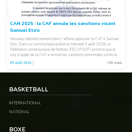
CAN 2025 : la CAF annule les sanctions visant
Samuel Eto’o
Nouveau rebondissement dans l’affaire opposant la CAF à Samuel
Eto’o. Dans un communiqué publié ce mercredi 5 août 2026, la
Fédération camerounaise de football (FECAFOOT) annonce que le
Jury d’appel de la CAF a annulé les sanctions prononcées contre le
président de la fédération camerounaise. Le dossier concernait les
05 août 2026
106 vues
incidents survenus lors du match Cameroun-Maroc […]
BASKETBALL
INTERNATIONAL
NATIONAL
© Fecafoot
BOXE