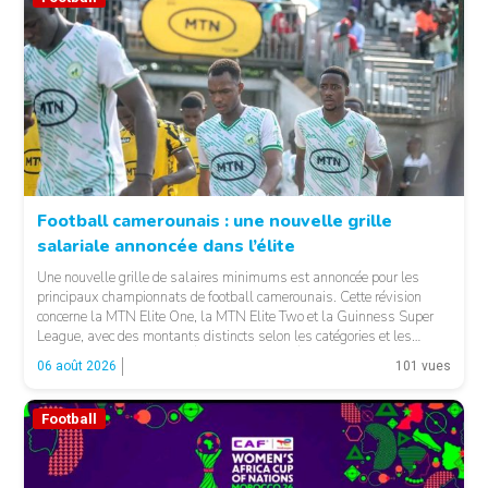
Football camerounais : une nouvelle grille
salariale annoncée dans l’élite
© Fecafoot
Une nouvelle grille de salaires minimums est annoncée pour les
principaux championnats de football camerounais. Cette révision
concerne la MTN Elite One, la MTN Elite Two et la Guinness Super
League, avec des montants distincts selon les catégories et les
fonctions. LA SUITE APRÈS LA PUBLICITÉ Selon les informations
06 août 2026
101 vues
relayées par Allez Les Lions, […]
Football