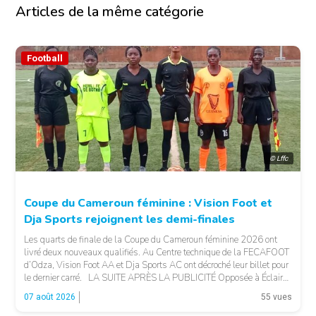
Articles de la même catégorie
Football
© Lffc
Coupe du Cameroun féminine : Vision Foot et
Dja Sports rejoignent les demi-finales
Les quarts de finale de la Coupe du Cameroun féminine 2026 ont
livré deux nouveaux qualifiés. Au Centre technique de la FECAFOOT
d’Odza, Vision Foot AA et Dja Sports AC ont décroché leur billet pour
le dernier carré. LA SUITE APRÈS LA PUBLICITÉ Opposée à Éclair
FF, Vision Foot a dû patienter jusqu’à la […]
07 août 2026
55 vues