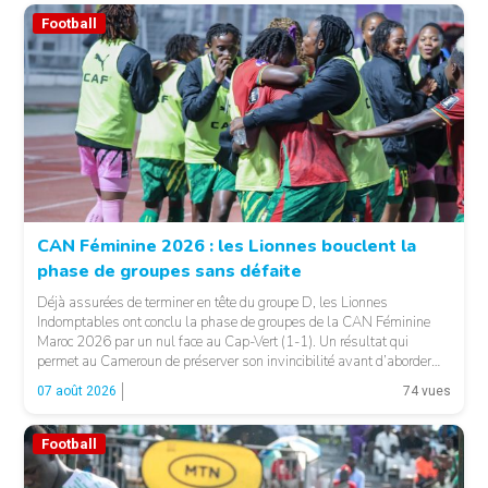
Football
CAN Féminine 2026 : les Lionnes bouclent la
phase de groupes sans défaite
© Fecafoot
Déjà assurées de terminer en tête du groupe D, les Lionnes
Indomptables ont conclu la phase de groupes de la CAN Féminine
Maroc 2026 par un nul face au Cap-Vert (1-1). Un résultat qui
permet au Cameroun de préserver son invincibilité avant d’aborder
les choses sérieuses. Les Camerounaises ont rapidement pris le
07 août 2026
74 vues
contrôle des opérations […]
Football