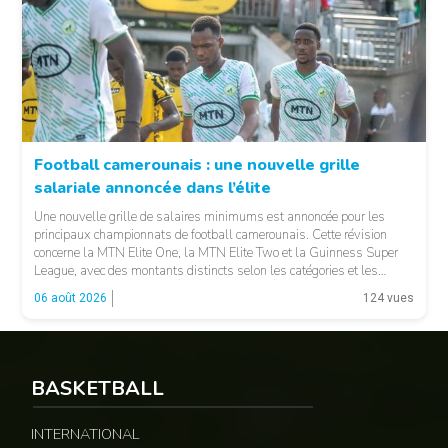
Football camerounais : une nouvelle grille
salariale annoncée dans l’élite
© Fecafoot
Une nouvelle grille de salaires minimums est annoncée pour les
principaux championnats de football camerounais. Cette révision
concerne la MTN Elite One, la MTN Elite Two et la Guinness Super
League, avec des montants distincts selon les catégories et les
fonctions. LA SUITE APRÈS LA PUBLICITÉ Selon les informations
06 août 2026
124 vues
relayées par Allez Les Lions, […]
BASKETBALL
INTERNATIONAL