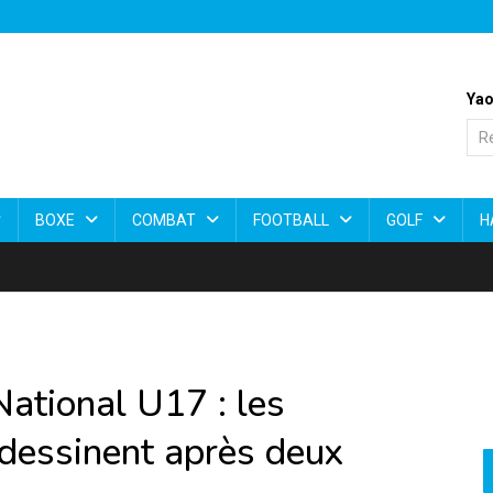
Yao
BOXE
COMBAT
FOOTBALL
GOLF
H
National U17 : les
dessinent après deux