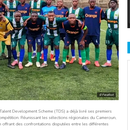
© Fecafoot
alent Development Scheme (TDS) a déjà livré ses premiers
mpétition. Réunissant les sélections régionales du Cameroun,
n offrant des confrontations disputées entre les différentes