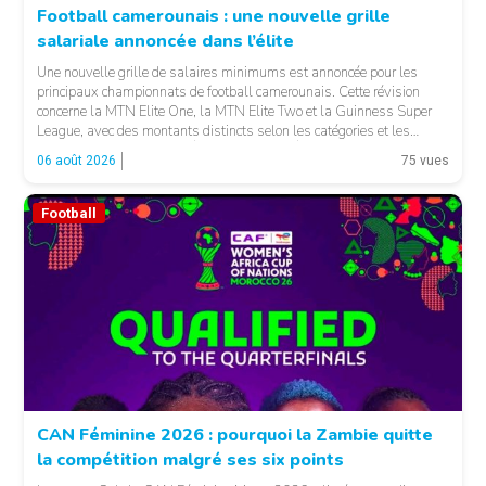
Football camerounais : une nouvelle grille
salariale annoncée dans l’élite
© Fecafoot
Une nouvelle grille de salaires minimums est annoncée pour les
principaux championnats de football camerounais. Cette révision
concerne la MTN Elite One, la MTN Elite Two et la Guinness Super
League, avec des montants distincts selon les catégories et les
fonctions. LA SUITE APRÈS LA PUBLICITÉ Selon les informations
06 août 2026
75 vues
relayées par Allez Les Lions, […]
Football
CAN Féminine 2026 : pourquoi la Zambie quitte
la compétition malgré ses six points