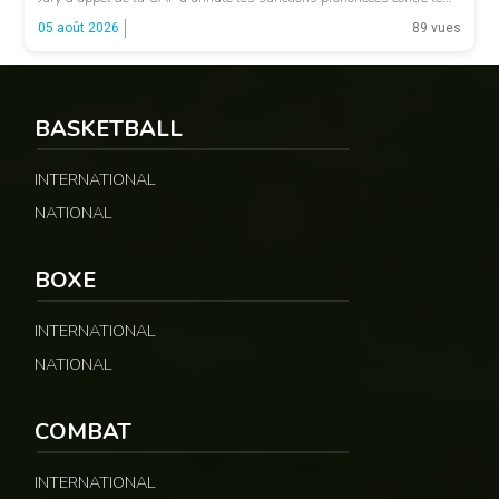
président de la fédération camerounaise. Le dossier concernait les
05 août 2026
89 vues
incidents survenus lors du match Cameroun-Maroc […]
BASKETBALL
INTERNATIONAL
NATIONAL
© Fecafoot
BOXE
INTERNATIONAL
NATIONAL
COMBAT
INTERNATIONAL