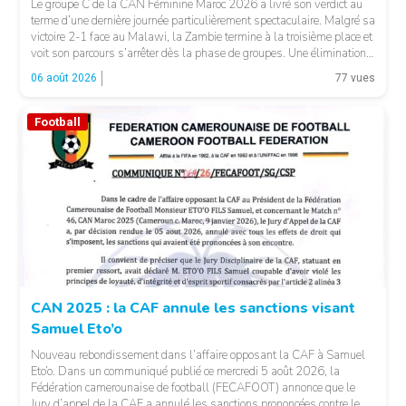
Le groupe C de la CAN Féminine Maroc 2026 a livré son verdict au
terme d’une dernière journée particulièrement spectaculaire. Malgré sa
victoire 2-1 face au Malawi, la Zambie termine à la troisième place et
voit son parcours s’arrêter dès la phase de groupes. Une élimination
qui peut surprendre au regard du classement général : […]
06 août 2026
77 vues
Football
© CAF
CAN 2025 : la CAF annule les sanctions visant
Samuel Eto’o
Nouveau rebondissement dans l’affaire opposant la CAF à Samuel
Eto’o. Dans un communiqué publié ce mercredi 5 août 2026, la
Fédération camerounaise de football (FECAFOOT) annonce que le
Jury d’appel de la CAF a annulé les sanctions prononcées contre le