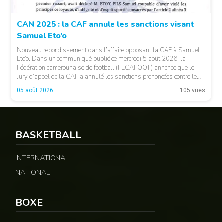
CAN 2025 : la CAF annule les sanctions visant
Samuel Eto’o
Nouveau rebondissement dans l’affaire opposant la CAF à Samuel
Eto’o. Dans un communiqué publié ce mercredi 5 août 2026, la
Fédération camerounaise de football (FECAFOOT) annonce que le
Jury d’appel de la CAF a annulé les sanctions prononcées contre le
président de la fédération camerounaise. Le dossier concernait les
05 août 2026
105 vues
incidents survenus lors du match Cameroun-Maroc […]
BASKETBALL
INTERNATIONAL
NATIONAL
© Fecafoot
BOXE