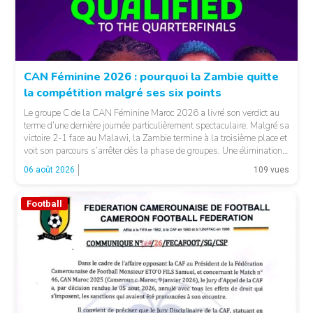
CAN Féminine 2026 : pourquoi la Zambie quitte
la compétition malgré ses six points
Le groupe C de la CAN Féminine Maroc 2026 a livré son verdict au
terme d’une dernière journée particulièrement spectaculaire. Malgré sa
victoire 2-1 face au Malawi, la Zambie termine à la troisième place et
voit son parcours s’arrêter dès la phase de groupes. Une élimination
qui peut surprendre au regard du classement général : […]
06 août 2026
109 vues
Football
© CAF