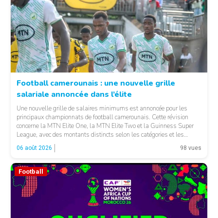
Football camerounais : une nouvelle grille
salariale annoncée dans l’élite
© Fecafoot
Une nouvelle grille de salaires minimums est annoncée pour les
principaux championnats de football camerounais. Cette révision
concerne la MTN Elite One, la MTN Elite Two et la Guinness Super
League, avec des montants distincts selon les catégories et les
fonctions. LA SUITE APRÈS LA PUBLICITÉ Selon les informations
06 août 2026
98 vues
relayées par Allez Les Lions, […]
Football