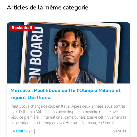
Articles de la même catégorie
Basketball
Mercato : Paul Eboua quitte l’Olimpia Milano et
rejoint Derthona
Paul Eboua change de club en Italie. Après deux années sous contrat
avec l’Olimpia Milano sans avoir disputé la moindre minute avec
l’équipe première, l’international camerounais tourne définitivement la
page milanaise et s’engage avec Bertram Derthona, en Serie A
italienne. LA SUITE APRÈS LA PUBLICITÉ Arrivé à Milan en 2024
04 août 2026
124 vues
pour un contrat de […]