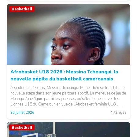
Basketball
© Basket 237
Afrobasket U18 2026 : Messina Tchoungui, la
nouvelle pépite du basketball camerounais
À seulement 16 ans, Messina Tchoungui Marie-Thérèse franchit une
nouvelle étape dans son jeune parcours sportif. La meneuse de jeu de
Moungo Zone figure parmi les joueuses présélectionnées avec les
Lionnes U18 du Cameroun en vue de l’Afrobasket féminin U18
2026, qui se déroulera à Abidjan, en Côte d’Ivoire. LA SUITE APRÈS
30 juillet 2026
172 vues
LA PUBLICITÉ […]
Basketball