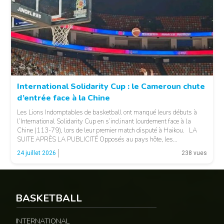
© 237lions.com
International Solidarity Cup : le Cameroun chute
d’entrée face à la Chine
Les Lions Indomptables de basketball ont manqué leurs débuts à
l’International Solidarity Cup en s’inclinant lourdement face à la
Chine (113-79), lors de leur premier match disputé à Haikou. LA
SUITE APRÈS LA PUBLICITÉ Opposés au pays hôte, les
Camerounais ont rapidement été mis en difficulté par l’adresse
© 237lions.com
24 juillet 2026
238 vues
offensive et l’intensité des Chinois, qui […]
BASKETBALL
INTERNATIONAL