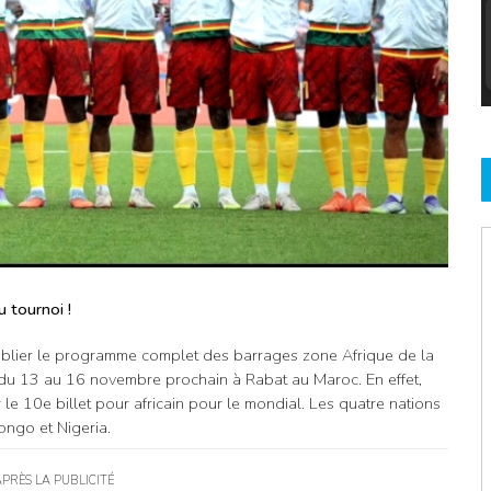
 tournoi !
publier le programme complet des barrages zone Afrique de la
du 13 au 16 novembre prochain à Rabat au Maroc. En effet,
le 10e billet pour africain pour le mondial. Les quatre nations
ongo et Nigeria.
APRÈS LA PUBLICITÉ