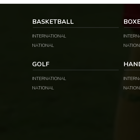
et les fonctions. LA SUITE APRÈS LA
élimination qui 
PUBLICITÉ Selon les informations
du classement gé
relayées par Allez Les Lions, […]
BASKETBALL
BOX
INTERNATIONAL
INTERN
NATIONAL
NATION
GOLF
HAN
INTERNATIONAL
INTERN
NATIONAL
NATION