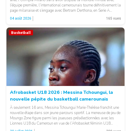
l’équipe première, l’international camerounais tourne définitivement la
page milanaise et s’engage avec Bertram Derthona, en Serie A
italienne. LA SUITE APRÈS LA PUBLICITÉ Arrivé à Milan en 2024
04 août 2026
165 vues
pour un contrat de […]
Basketball
© Basket 237
Afrobasket U18 2026 : Messina Tchoungui, la
nouvelle pépite du basketball camerounais
À seulement 16 ans, Messina Tchoungui Marie-Thérèse franchit une
nouvelle étape dans son jeune parcours sportif. La meneuse de jeu de
Moungo Zone figure parmi les joueuses présélectionnées avec les
Lionnes U18 du Cameroun en vue de l’Afrobasket féminin U18
2026, qui se déroulera à Abidjan, en Côte d’Ivoire. LA SUITE APRÈS