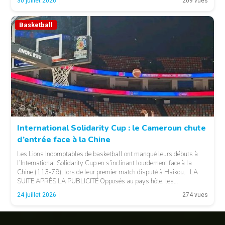
30 juillet 2026
209 vues
LA PUBLICITÉ […]
Basketball
© 237lions.com
International Solidarity Cup : le Cameroun chute
d’entrée face à la Chine
Les Lions Indomptables de basketball ont manqué leurs débuts à
l’International Solidarity Cup en s’inclinant lourdement face à la
Chine (113-79), lors de leur premier match disputé à Haikou. LA
SUITE APRÈS LA PUBLICITÉ Opposés au pays hôte, les
Camerounais ont rapidement été mis en difficulté par l’adresse
© 237lions.com
24 juillet 2026
274 vues
offensive et l’intensité des Chinois, qui […]