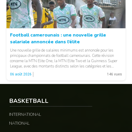
Football camerounais : une nouvelle grille
salariale annoncée dans l’élite
© Fecafoot
Une nouvelle grille de salaires minimums est annoncée pour les
principaux championnats de football camerounais. Cette révision
concerne la MTN Elite One, la MTN Elite Two et la Guinness Super
League, avec des montants distincts selon les catégories et les
fonctions. LA SUITE APRÈS LA PUBLICITÉ Selon les informations
06 août 2026
146 vues
relayées par Allez Les Lions, […]
BASKETBALL
INTERNATIONAL
NATIONAL