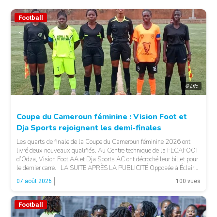
Football
© Lffc
Coupe du Cameroun féminine : Vision Foot et
Dja Sports rejoignent les demi-finales
Les quarts de finale de la Coupe du Cameroun féminine 2026 ont
livré deux nouveaux qualifiés. Au Centre technique de la FECAFOOT
d’Odza, Vision Foot AA et Dja Sports AC ont décroché leur billet pour
le dernier carré. LA SUITE APRÈS LA PUBLICITÉ Opposée à Éclair
FF, Vision Foot a dû patienter jusqu’à la […]
07 août 2026
100 vues
Football