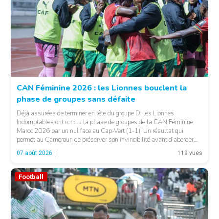
CAN Féminine 2026 : les Lionnes bouclent la
phase de groupes sans défaite
© Fecafoot
Déjà assurées de terminer en tête du groupe D, les Lionnes
Indomptables ont conclu la phase de groupes de la CAN Féminine
Maroc 2026 par un nul face au Cap-Vert (1-1). Un résultat qui
permet au Cameroun de préserver son invincibilité avant d’aborder
les choses sérieuses. Les Camerounaises ont rapidement pris le
07 août 2026
119 vues
contrôle des opérations […]
Football