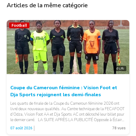
Articles de la même catégorie
Football
© Lffc
Coupe du Cameroun féminine : Vision Foot et
Dja Sports rejoignent les demi-finales
Les quarts de finale de la Coupe du Cameroun féminine 2026 ont
livré deux nouveaux qualifiés. Au Centre technique de la FECAFOOT
d’Odza, Vision Foot AA et Dja Sports AC ont décroché leur billet pour
le dernier carré. LA SUITE APRÈS LA PUBLICITÉ Opposée à Éclair
FF, Vision Foot a dû patienter jusqu’à la […]
07 août 2026
78 vues