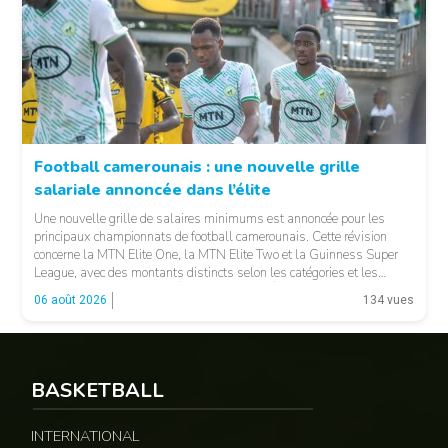
Football camerounais : une nouvelle grille
salariale annoncée dans l’élite
© Fecafoot
Une nouvelle grille de salaires minimums est annoncée pour les
principaux championnats de football camerounais. Cette révision
concerne la MTN Elite One, la MTN Elite Two et la Guinness Super
League, avec des montants distincts selon les catégories et les
fonctions. LA SUITE APRÈS LA PUBLICITÉ Selon les informations
06 août 2026
134 vues
relayées par Allez Les Lions, […]
BASKETBALL
INTERNATIONAL