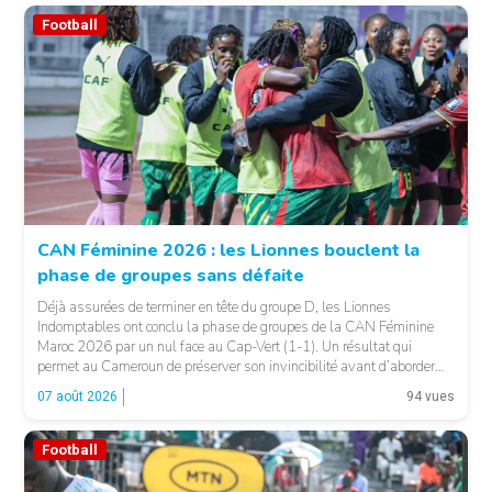
Football
CAN Féminine 2026 : les Lionnes bouclent la
phase de groupes sans défaite
© Fecafoot
Déjà assurées de terminer en tête du groupe D, les Lionnes
Indomptables ont conclu la phase de groupes de la CAN Féminine
Maroc 2026 par un nul face au Cap-Vert (1-1). Un résultat qui
permet au Cameroun de préserver son invincibilité avant d’aborder
les choses sérieuses. Les Camerounaises ont rapidement pris le
07 août 2026
94 vues
contrôle des opérations […]
Football