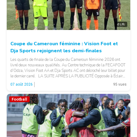
© Lffc
Coupe du Cameroun féminine : Vision Foot et
Dja Sports rejoignent les demi-finales
Les quarts de finale de la Coupe du Cameroun féminine 2026 ont
livré deux nouveaux qualifiés. Au Centre technique de la FECAFOOT
d’Odza, Vision Foot AA et Dja Sports AC ont décroché leur billet pour
le dernier carré. LA SUITE APRÈS LA PUBLICITÉ Opposée à Éclair
FF, Vision Foot a dû patienter jusqu’à la […]
07 août 2026
95 vues
Football