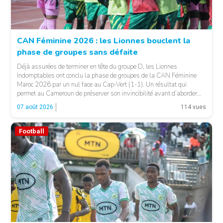
CAN Féminine 2026 : les Lionnes bouclent la
phase de groupes sans défaite
© Fecafoot
Déjà assurées de terminer en tête du groupe D, les Lionnes
Indomptables ont conclu la phase de groupes de la CAN Féminine
Maroc 2026 par un nul face au Cap-Vert (1-1). Un résultat qui
permet au Cameroun de préserver son invincibilité avant d’aborder
les choses sérieuses. Les Camerounaises ont rapidement pris le
07 août 2026
114 vues
contrôle des opérations […]
Football