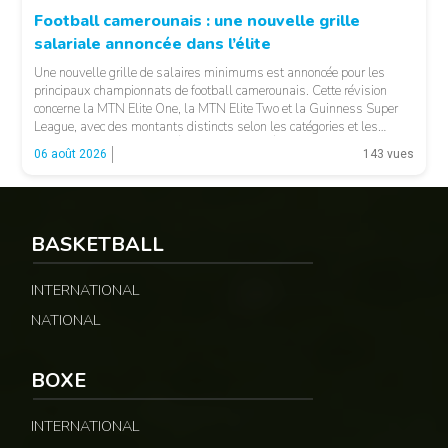
Football camerounais : une nouvelle grille
salariale annoncée dans l’élite
© Fecafoot
Une nouvelle grille de salaires minimums est annoncée pour les
principaux championnats de football camerounais. Cette révision
concerne la MTN Elite One, la MTN Elite Two et la Guinness Super
League, avec des montants distincts selon les catégories et les
fonctions. LA SUITE APRÈS LA PUBLICITÉ Selon les informations
06 août 2026
143 vues
relayées par Allez Les Lions, […]
BASKETBALL
INTERNATIONAL
NATIONAL
BOXE
INTERNATIONAL