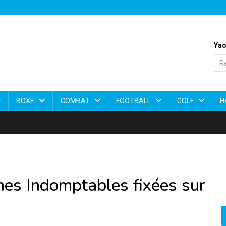
Yao
BOXE
COMBAT
FOOTBALL
GOLF
H
nes Indomptables fixées sur