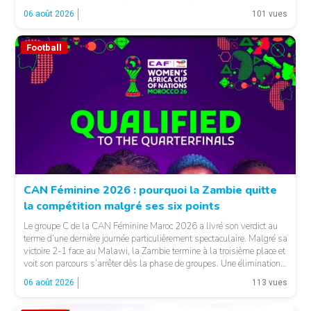
fonctions. LA SUITE APRÈS LA PUBLICITÉ Selon les informations
06 août 2026
101 vues
relayées par Allez Les Lions, […]
Football
CAN Féminine 2026 : pourquoi la Zambie quitte
la compétition malgré ses six points
Le groupe C de la CAN Féminine Maroc 2026 a livré son verdict au
terme d’une dernière journée particulièrement spectaculaire. Malgré sa
victoire 2-1 face au Malawi, la Zambie termine à la troisième place et
voit son parcours s’arrêter dès la phase de groupes. Une élimination
qui peut surprendre au regard du classement général : […]
06 août 2026
113 vues