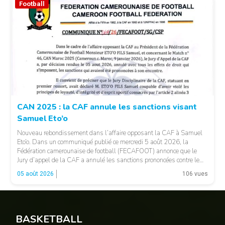
Football
© CAF
CAN 2025 : la CAF annule les sanctions visant
Samuel Eto’o
Nouveau rebondissement dans l’affaire opposant la CAF à Samuel
Eto’o. Dans un communiqué publié ce mercredi 5 août 2026, la
Fédération camerounaise de football (FECAFOOT) annonce que le
Jury d’appel de la CAF a annulé les sanctions prononcées contre le
président de la fédération camerounaise. Le dossier concernait les
05 août 2026
106 vues
incidents survenus lors du match Cameroun-Maroc […]
BASKETBALL