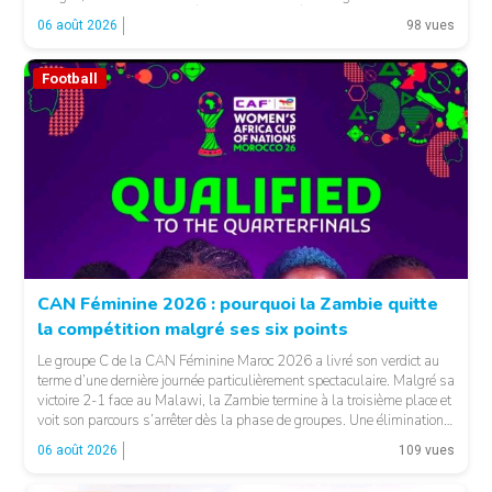
fonctions. LA SUITE APRÈS LA PUBLICITÉ Selon les informations
06 août 2026
98 vues
relayées par Allez Les Lions, […]
Football
CAN Féminine 2026 : pourquoi la Zambie quitte
la compétition malgré ses six points
Le groupe C de la CAN Féminine Maroc 2026 a livré son verdict au
terme d’une dernière journée particulièrement spectaculaire. Malgré sa
victoire 2-1 face au Malawi, la Zambie termine à la troisième place et
voit son parcours s’arrêter dès la phase de groupes. Une élimination
qui peut surprendre au regard du classement général : […]
06 août 2026
109 vues