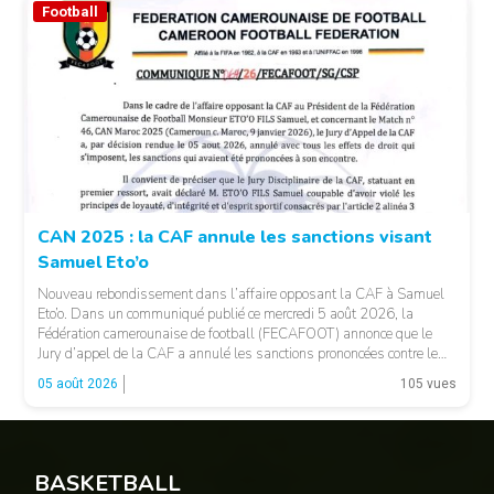
Football
© CAF
CAN 2025 : la CAF annule les sanctions visant
Samuel Eto’o
Nouveau rebondissement dans l’affaire opposant la CAF à Samuel
Eto’o. Dans un communiqué publié ce mercredi 5 août 2026, la
Fédération camerounaise de football (FECAFOOT) annonce que le
Jury d’appel de la CAF a annulé les sanctions prononcées contre le
président de la fédération camerounaise. Le dossier concernait les
05 août 2026
105 vues
incidents survenus lors du match Cameroun-Maroc […]
BASKETBALL