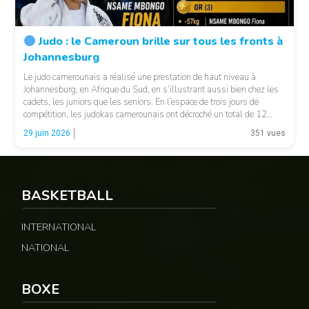
Judo : le Cameroun brille sur tous les fronts à
Johannesburg
Le judo camerounais a réalisé une prestation de haut niveau à
Johannesburg, en Afrique du Sud, en s’illustrant aussi bien chez les
cadets, les juniors que les seniors. En l’espace de trois jours de
compétition, les judokas camerounais ont décroché un total de 12
médailles, confirmant la bonne santé de la discipline et l’efficacité du
29 juin 2026
351 vues
[…]
BASKETBALL
INTERNATIONAL
NATIONAL
BOXE
© UAJ