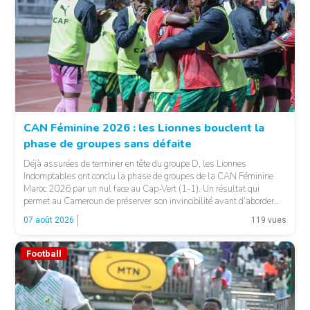
CAN Féminine 2026 : les Lionnes bouclent la
phase de groupes sans défaite
© Fecafoot
Déjà assurées de terminer en tête du groupe D, les Lionnes
Indomptables ont conclu la phase de groupes de la CAN Féminine
Maroc 2026 par un nul face au Cap-Vert (1-1). Un résultat qui
permet au Cameroun de préserver son invincibilité avant d’aborder
les choses sérieuses. Les Camerounaises ont rapidement pris le
07 août 2026
119 vues
contrôle des opérations […]
Football