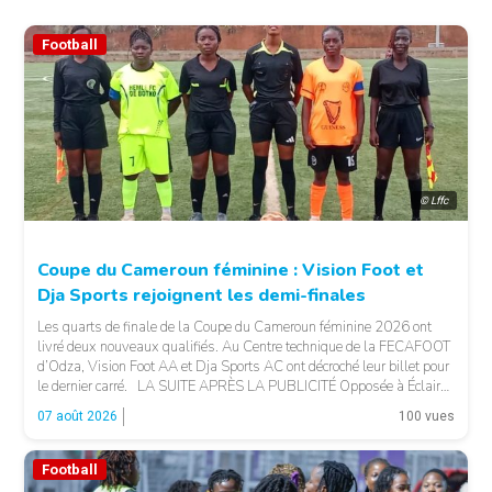
Football
© Lffc
Coupe du Cameroun féminine : Vision Foot et
Dja Sports rejoignent les demi-finales
Les quarts de finale de la Coupe du Cameroun féminine 2026 ont
livré deux nouveaux qualifiés. Au Centre technique de la FECAFOOT
d’Odza, Vision Foot AA et Dja Sports AC ont décroché leur billet pour
le dernier carré. LA SUITE APRÈS LA PUBLICITÉ Opposée à Éclair
FF, Vision Foot a dû patienter jusqu’à la […]
07 août 2026
100 vues
Football