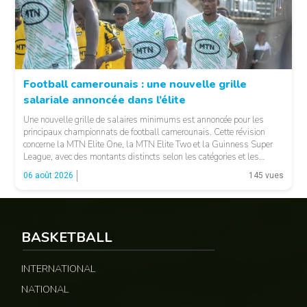
Football camerounais : une nouvelle grille
salariale annoncée dans l’élite
© Fecafoot
Une nouvelle grille de salaires minimums est annoncée pour les
principaux championnats de football camerounais. Cette révision
concerne la MTN Elite One, la MTN Elite Two et la Guinness Super
League, avec des montants distincts selon les catégories et les
fonctions. LA SUITE APRÈS LA PUBLICITÉ Selon les informations
06 août 2026
145 vues
relayées par Allez Les Lions, […]
BASKETBALL
INTERNATIONAL
NATIONAL