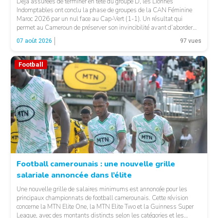
Déjà assurées de terminer en tête du groupe D, les Lionnes
Indomptables ont conclu la phase de groupes de la CAN Féminine
Maroc 2026 par un nul face au Cap-Vert (1-1). Un résultat qui
permet au Cameroun de préserver son invincibilité avant d’aborder
les choses sérieuses. Les Camerounaises ont rapidement pris le
07 août 2026
97 vues
contrôle des opérations […]
Football
Football camerounais : une nouvelle grille
salariale annoncée dans l’élite
© Fecafoot
Une nouvelle grille de salaires minimums est annoncée pour les
principaux championnats de football camerounais. Cette révision
concerne la MTN Elite One, la MTN Elite Two et la Guinness Super
League, avec des montants distincts selon les catégories et les