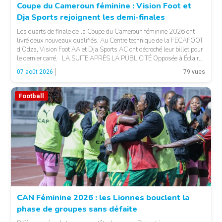
Coupe du Cameroun féminine : Vision Foot et
Dja Sports rejoignent les demi-finales
Les quarts de finale de la Coupe du Cameroun féminine 2026 ont
livré deux nouveaux qualifiés. Au Centre technique de la FECAFOOT
d’Odza, Vision Foot AA et Dja Sports AC ont décroché leur billet pour
le dernier carré. LA SUITE APRÈS LA PUBLICITÉ Opposée à Éclair
FF, Vision Foot a dû patienter jusqu’à la […]
07 août 2026
79 vues
Football
CAN Féminine 2026 : les Lionnes bouclent la
phase de groupes sans défaite
© Fecafoot