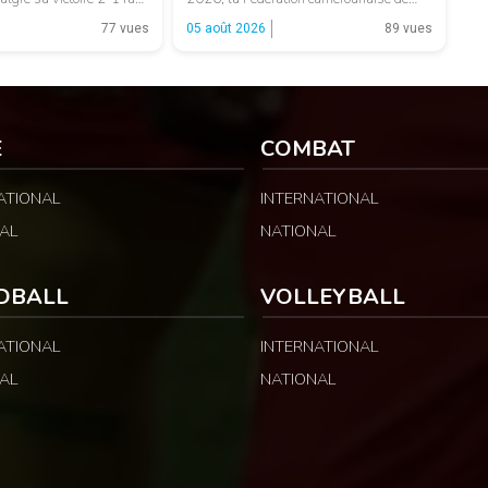
ambie termine à la
football (FECAFOOT) annonce que le
77 vues
05 août 2026
89 vues
et voit son parcours
Jury d’appel de la CAF a annulé les
 phase de groupes. Une
sanctions prononcées contre le président
peut surprendre au regard
de la fédération camerounaise. Le dossier
néral : […]
concernait les incidents survenus lors du
match Cameroun-Maroc […]
E
COMBAT
ATIONAL
INTERNATIONAL
AL
NATIONAL
DBALL
VOLLEYBALL
ATIONAL
INTERNATIONAL
AL
NATIONAL