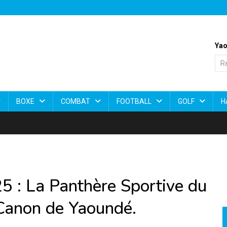
Yao
BOXE
COMBAT
FOOTBALL
GOLF
H
 : La Panthère Sportive du
 Canon de Yaoundé.