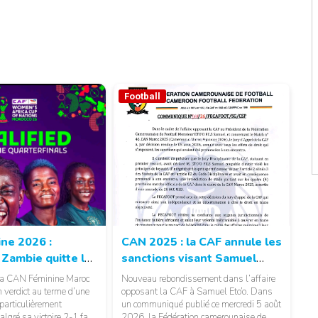
Football
ne 2026 :
CAN 2025 : la CAF annule les
 Zambie quitte la
sanctions visant Samuel
n malgré ses six
Eto’o
 la CAN Féminine Maroc
Nouveau rebondissement dans l’affaire
 verdict au terme d’une
opposant la CAF à Samuel Eto’o. Dans
 particulièrement
un communiqué publié ce mercredi 5 août
© CAF
algré sa victoire 2-1 face
2026, la Fédération camerounaise de
© Fecafoot