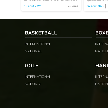
MTN Elite One, la MTN Elite Two et la
au Malawi, la Z
06 août 2026
75 vues
06 août 2026
Guinness Super League, avec des
troisième place 
montants distincts selon les catégories
s’arrêter dès la
et les fonctions. LA SUITE APRÈS LA
élimination qui 
PUBLICITÉ Selon les informations
du classement gé
relayées par Allez Les Lions, […]
BASKETBALL
BOX
INTERNATIONAL
INTERN
NATIONAL
NATION
GOLF
HAN
INTERNATIONAL
INTERN
NATIONAL
NATION