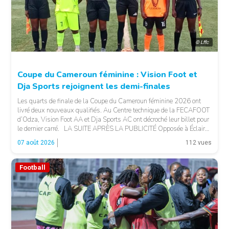
© Lffc
Coupe du Cameroun féminine : Vision Foot et
Dja Sports rejoignent les demi-finales
Les quarts de finale de la Coupe du Cameroun féminine 2026 ont
livré deux nouveaux qualifiés. Au Centre technique de la FECAFOOT
d’Odza, Vision Foot AA et Dja Sports AC ont décroché leur billet pour
le dernier carré. LA SUITE APRÈS LA PUBLICITÉ Opposée à Éclair
FF, Vision Foot a dû patienter jusqu’à la […]
07 août 2026
112 vues
Football