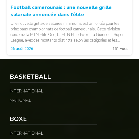
Football camerounais : une nouvelle grille
salariale annoncée dans l’élite
© Fecafoot
Une nouvelle grille de salaires minimums est annoncée pour les
principaux championnats de football camerounais. Cette révision
concerne la MTN Elite One, la MTN Elite Two et la Guinness Super
League, avec des montants distincts selon les catégories et les
fonctions. LA SUITE APRÈS LA PUBLICITÉ Selon les informations
06 août 2026
151 vues
relayées par Allez Les Lions, […]
BASKETBALL
INTERNATIONAL
NATIONAL
BOXE
INTERNATIONAL