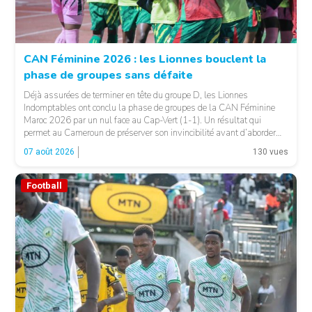
CAN Féminine 2026 : les Lionnes bouclent la
phase de groupes sans défaite
© Fecafoot
Déjà assurées de terminer en tête du groupe D, les Lionnes
Indomptables ont conclu la phase de groupes de la CAN Féminine
Maroc 2026 par un nul face au Cap-Vert (1-1). Un résultat qui
permet au Cameroun de préserver son invincibilité avant d’aborder
les choses sérieuses. Les Camerounaises ont rapidement pris le
07 août 2026
130 vues
contrôle des opérations […]
Football